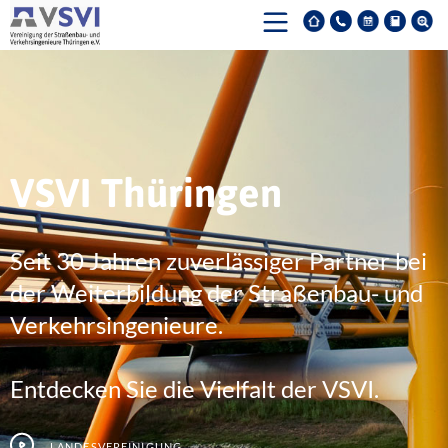
VSVI Thüringen
Seit 30 Jahren zuverlässiger Partner bei
der Weiterbildung der Straßenbau- und
Verkehrsingenieure.
Entdecken Sie die Vielfalt der VSVI.
Landesvereinigung