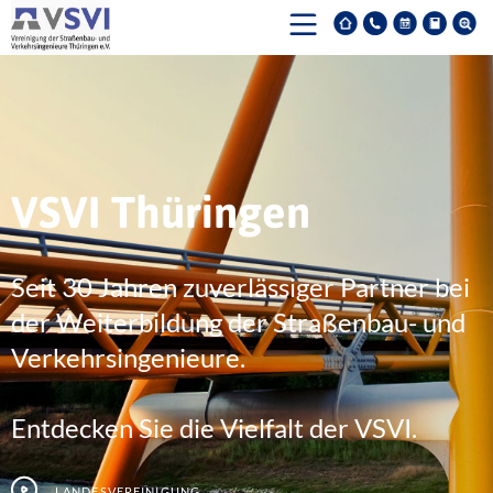
VSVI Thüringen
Seit 30 Jahren zuverlässiger Partner bei
der Weiterbildung der Straßenbau- und
Verkehrsingenieure.
Entdecken Sie die Vielfalt der VSVI.
Landesvereinigung