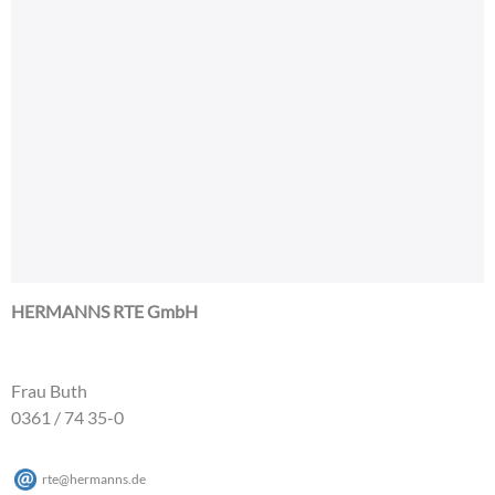
HERMANNS RTE GmbH
Frau Buth
0361 / 74 35-0
rte
@
hermanns
.
de