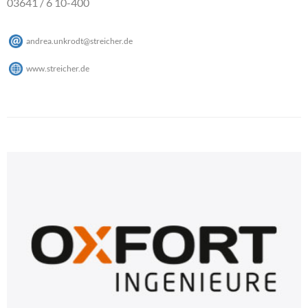
03641 / 6 10-400
andrea.unkrodt
@
streicher
.
de
www.streicher.de