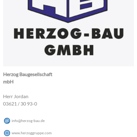
Herzog Baugesellschaft
mbH
Herr Jordan
03621 / 30 93-0
info
@
herzog-bau
.
de
www.herzoggruppe.com