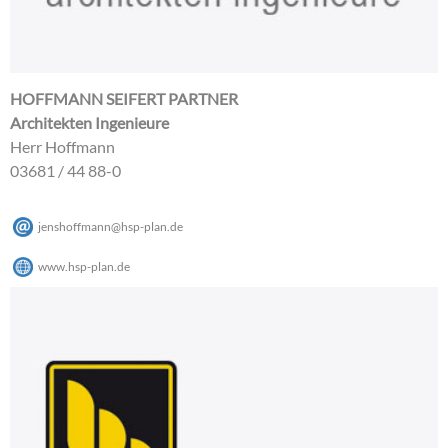
HOFFMANN SEIFERT PARTNER
Architekten Ingenieure
Herr Hoffmann
03681 / 44 88-0
jenshoffmann
@
hsp-plan
.
de
www.hsp-plan.de