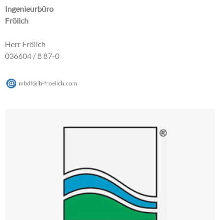
Ingenieurbüro
Frölich
Herr Frölich
036604 / 8 87-0
mbdf
@
ib-froelich
.
com