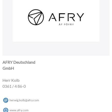
AFRY Deutschland
GmbH
Herr Kolb
0361 / 4 86-0
herwig.kolb
@
afry
.
com
www.afry.com