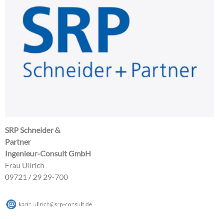
SRP Schneider &
Partner
Ingenieur-Consult GmbH
Frau Ullrich
09721 / 29 29-700
karin.ullrich
@
srp-consult
.
de