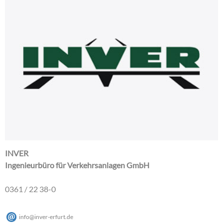
INVER
Ingenieurbüro für Verkehrsanlagen GmbH
0361 / 22 38-0
info
@
inver-erfurt
.
de