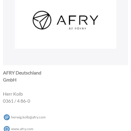
AFRY Deutschland
GmbH
Herr Kolb
0361 / 4 86-0
herwig.kolb
@
afry
.
com
www.afry.com