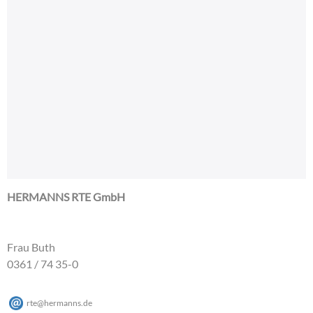
HERMANNS RTE GmbH
Frau Buth
0361 / 74 35-0
rte
@
hermanns
.
de