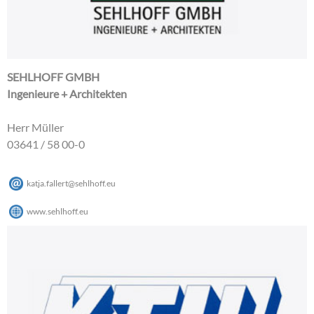
SEHLHOFF GMBH
Ingenieure + Architekten
Herr Müller
03641 / 58 00-0
katja.fallert
@
sehlhoff
.
eu
www.sehlhoff.eu