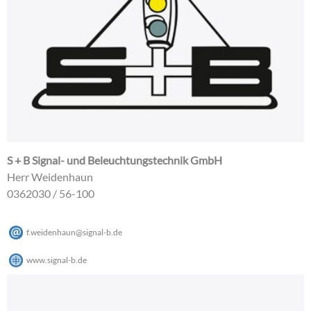
S + B Signal- und Beleuchtungstechnik GmbH
Herr Weidenhaun
0362030 / 56-100
f.weidenhaun
@
signal-b
.
de
www.signal-b.de