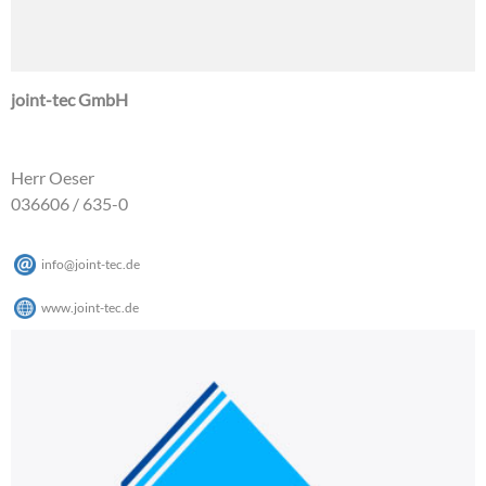
joint-tec GmbH
Herr Oeser
036606 / 635-0
info
@
joint-tec
.
de
www.joint-tec.de