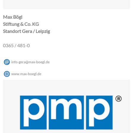
Max Bögl
Stiftung & Co. KG
Standort Gera / Leipzig
0365 / 481-0
info-gera
@
max-boegl
.
de
www.max-boegl.de