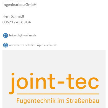
Ingenieurbau GmbH
Herr Schmidt
03671 / 45 83 04
hsigmbh
@
t-online
.
de
www.herms-schmidt-ingenieurbau.de