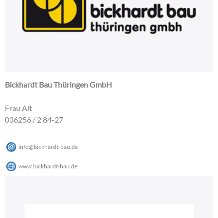
Bickhardt Bau Thüringen GmbH
Frau Alt
036256 / 2 84-27
info
@
bickhardt-bau
.
de
www.bickhardt-bau.de