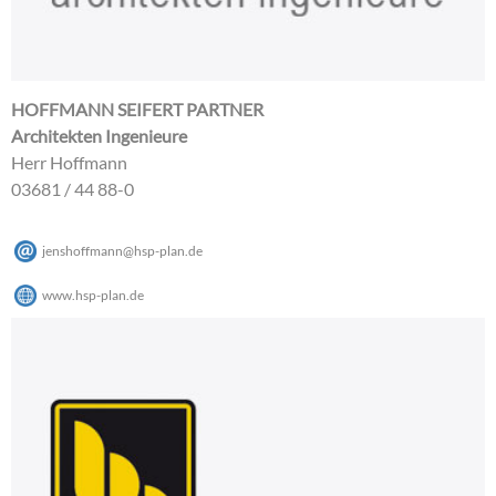
HOFFMANN SEIFERT PARTNER
Architekten Ingenieure
Herr Hoffmann
03681 / 44 88-0
jenshoffmann
@
hsp-plan
.
de
www.hsp-plan.de