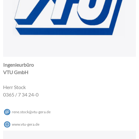
Ingenieurbüro
VTU GmbH
Herr Stock
0365 / 7 34 24-0
rene.stock
@
vtu-gera
.
de
www.vtu-gera.de