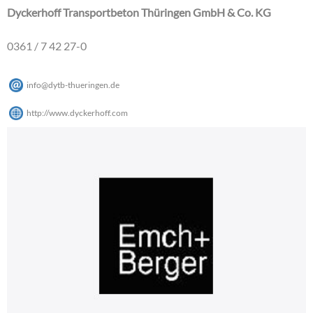
Dyckerhoff Transportbeton Thüringen GmbH & Co. KG
0361 / 7 42 27-0
info
@
dytb-thueringen
.
de
http://www.dyckerhoff.com