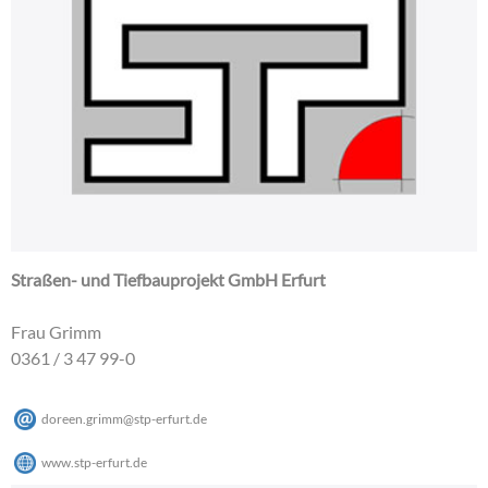
Straßen- und Tiefbauprojekt GmbH Erfurt
Frau Grimm
0361 / 3 47 99-0
doreen.grimm
@
stp-erfurt
.
de
www.stp-erfurt.de