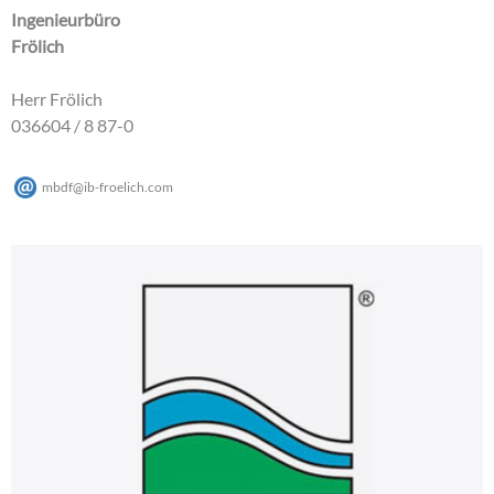
Ingenieurbüro
Frölich
Herr Frölich
036604 / 8 87-0
mbdf
@
ib-froelich
.
com