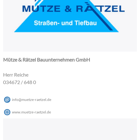
Mütze & Rätzel Bauunternehmen GmbH
Herr Reiche
034672 / 648 0
info
@
muetze-raetzel
.
de
www.muetze-raetzel.de