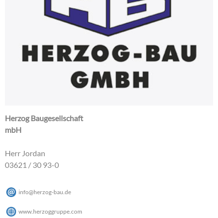
Herzog Baugesellschaft
mbH
Herr Jordan
03621 / 30 93-0
info
@
herzog-bau
.
de
www.herzoggruppe.com