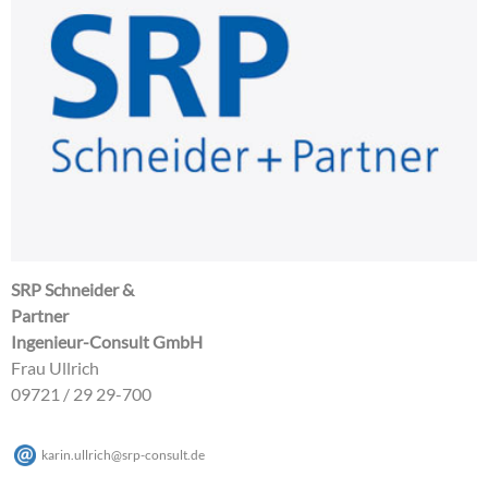
SRP Schneider &
Partner
Ingenieur-Consult GmbH
Frau Ullrich
09721 / 29 29-700
karin.ullrich
@
srp-consult
.
de