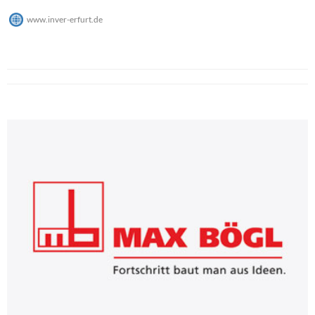
www.inver-erfurt.de