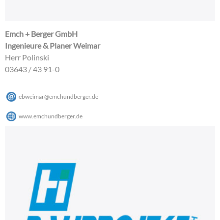
Emch + Berger GmbH
Ingenieure & Planer Weimar
Herr Polinski
03643 / 43 91-0
ebweimar
@
emchundberger
.
de
www.emchundberger.de