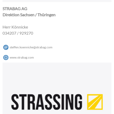
STRABAG AG
Direktion Sachsen / Thüringen
Herr Könnicke
034207 / 929270
steffen.koennicke
@
strabag
.
com
www.strabag.com