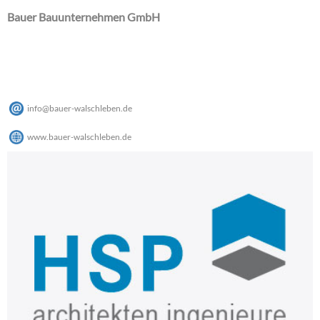
Bauer Bauunternehmen GmbH
info
@
bauer-walschleben
.
de
www.bauer-walschleben.de