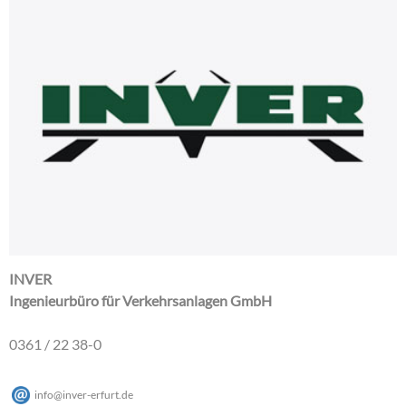
INVER
Ingenieurbüro für Verkehrsanlagen GmbH
0361 / 22 38-0
info
@
inver-erfurt
.
de