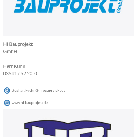
HI Bauprojekt
GmbH
Herr Kühn
03641 / 52 20-0
stephan.kuehn
@
hi-bauprojekt
.
de
www.hi-bauprojekt.de