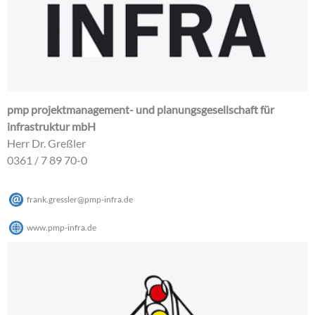
pmp projektmanagement- und planungsgesellschaft für
infrastruktur mbH
Herr Dr. Greßler
0361 / 7 89 70-0
frank.gressler
@
pmp-infra
.
de
www.pmp-infra.de