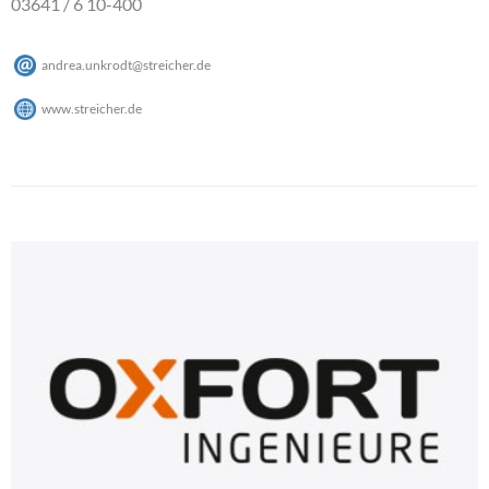
03641 / 6 10-400
andrea.unkrodt
@
streicher
.
de
www.streicher.de