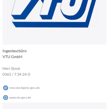
Ingenieurbüro
VTU GmbH
Herr Stock
0365 / 7 34 24-0
rene.stock
@
vtu-gera
.
de
www.vtu-gera.de