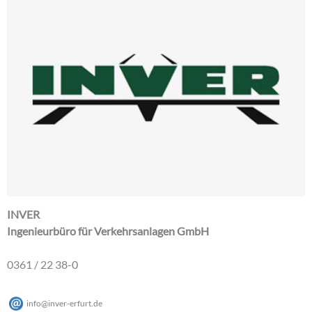
INVER
Ingenieurbüro für Verkehrsanlagen GmbH
0361 / 22 38-0
info
@
inver-erfurt
.
de