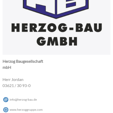
Herzog Baugesellschaft
mbH
Herr Jordan
03621 / 30 93-0
info
@
herzog-bau
.
de
www.herzoggruppe.com