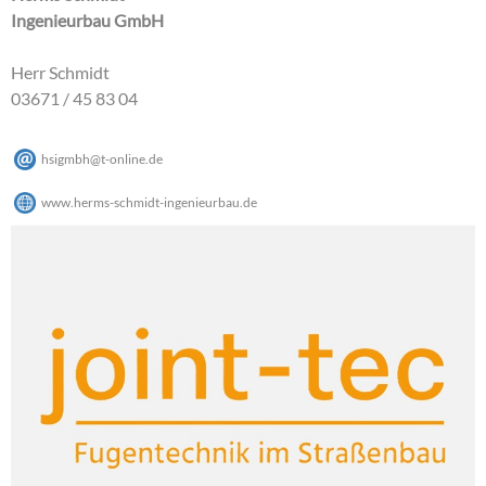
Ingenieurbau GmbH
Herr Schmidt
03671 / 45 83 04
hsigmbh
@
t-online
.
de
www.herms-schmidt-ingenieurbau.de