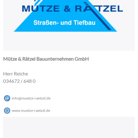
Mütze & Rätzel Bauunternehmen GmbH
Herr Reiche
034672 / 648 0
info
@
muetze-raetzel
.
de
www.muetze-raetzel.de