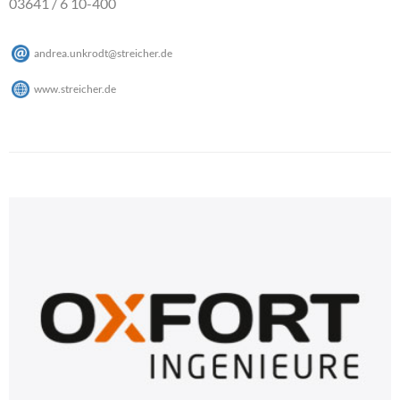
03641 / 6 10-400
andrea.unkrodt
@
streicher
.
de
www.streicher.de