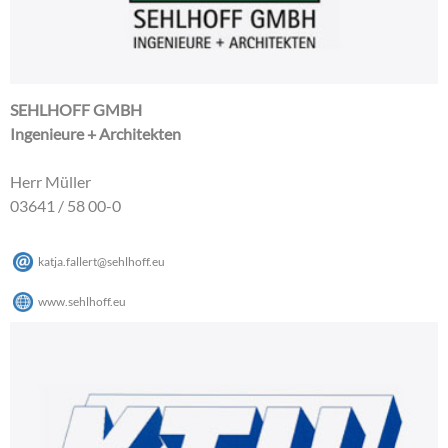
SEHLHOFF GMBH
Ingenieure + Architekten
Herr Müller
03641 / 58 00-0
katja.fallert
@
sehlhoff
.
eu
www.sehlhoff.eu