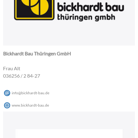
Bickhardt Bau Thüringen GmbH
Frau Alt
036256 / 2 84-27
info
@
bickhardt-bau
.
de
www.bickhardt-bau.de