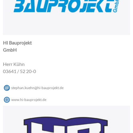
HI Bauprojekt
GmbH
Herr Kühn
03641 / 52 20-0
stephan.kuehn
@
hi-bauprojekt
.
de
www.hi-bauprojekt.de