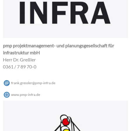
pmp projektmanagement- und planungsgesellschaft für
infrastruktur mbH
Herr Dr. Greßler
0361 / 7 89 70-0
frank.gressler
@
pmp-infra
.
de
www.pmp-infra.de