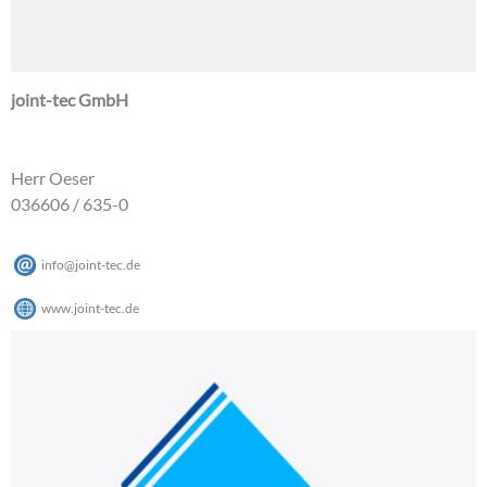
joint-tec GmbH
Herr Oeser
036606 / 635-0
info
@
joint-tec
.
de
www.joint-tec.de