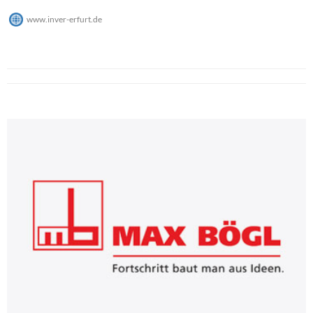
www.inver-erfurt.de