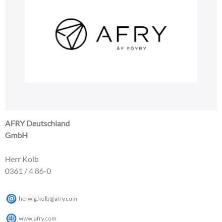
AFRY Deutschland
GmbH
Herr Kolb
0361 / 4 86-0
herwig.kolb
@
afry
.
com
www.afry.com