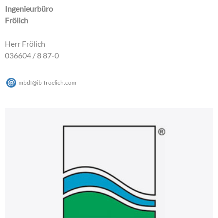
Ingenieurbüro
Frölich
Herr Frölich
036604 / 8 87-0
mbdf
@
ib-froelich
.
com