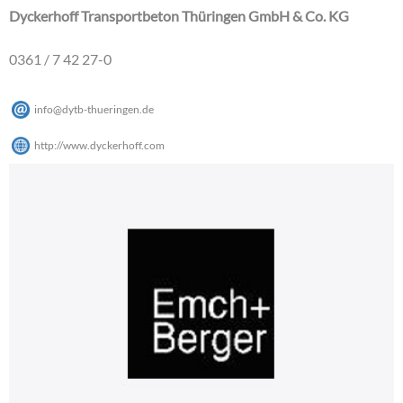
Dyckerhoff Transportbeton Thüringen GmbH & Co. KG
0361 / 7 42 27-0
info
@
dytb-thueringen
.
de
http://www.dyckerhoff.com