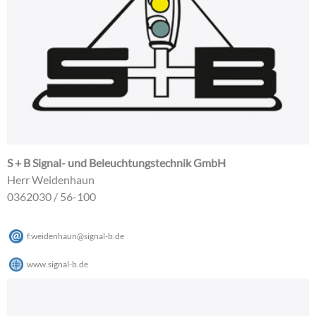
S + B Signal- und Beleuchtungstechnik GmbH
Herr Weidenhaun
0362030 / 56-100
f.weidenhaun
@
signal-b
.
de
www.signal-b.de