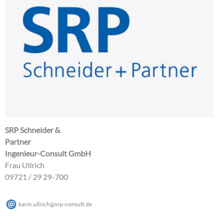
SRP Schneider &
Partner
Ingenieur-Consult GmbH
Frau Ullrich
09721 / 29 29-700
karin.ullrich
@
srp-consult
.
de