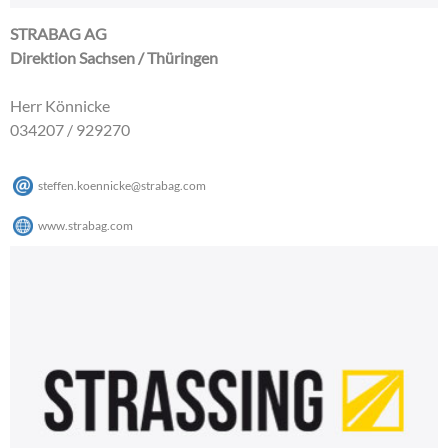
STRABAG AG
Direktion Sachsen / Thüringen
Herr Könnicke
034207 / 929270
steffen.koennicke
@
strabag
.
com
www.strabag.com