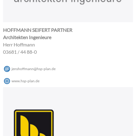
HOFFMANN SEIFERT PARTNER
Architekten Ingenieure
Herr Hoffmann
03681 / 44 88-0
jenshoffmann
@
hsp-plan
.
de
www.hsp-plan.de