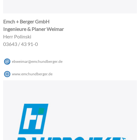
Emch + Berger GmbH
Ingenieure & Planer Weimar
Herr Polinski
03643 / 43 91-0
ebweimar
@
emchundberger
.
de
www.emchundberger.de