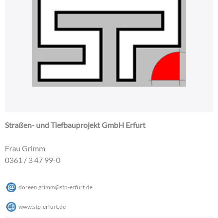
Straßen- und Tiefbauprojekt GmbH Erfurt
Frau Grimm
0361 / 3 47 99-0
doreen.grimm
@
stp-erfurt
.
de
www.stp-erfurt.de