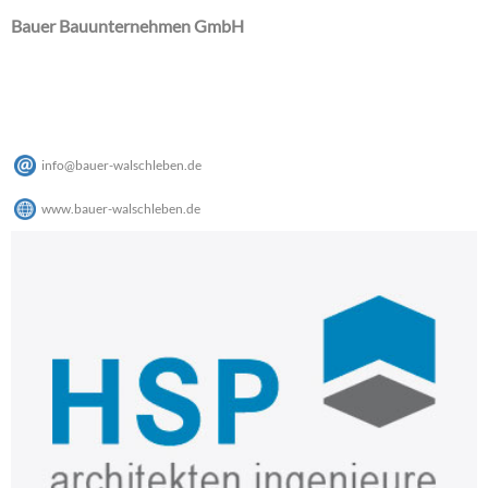
Bauer Bauunternehmen GmbH
info
@
bauer-walschleben
.
de
www.bauer-walschleben.de