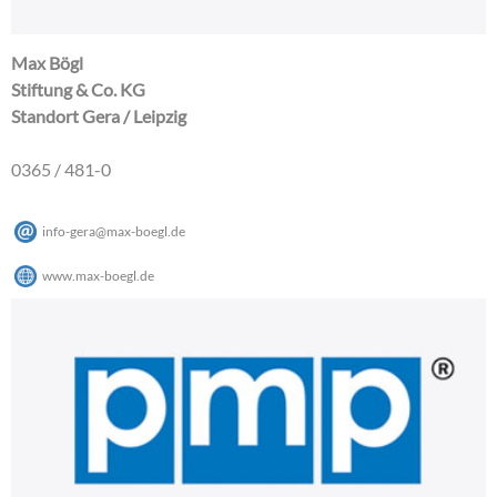
Max Bögl
Stiftung & Co. KG
Standort Gera / Leipzig
0365 / 481-0
info-gera
@
max-boegl
.
de
www.max-boegl.de