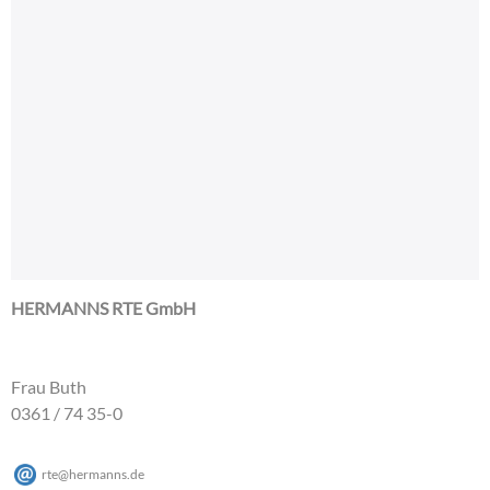
HERMANNS RTE GmbH
Frau Buth
0361 / 74 35-0
rte
@
hermanns
.
de