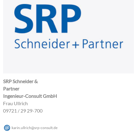
SRP Schneider &
Partner
Ingenieur-Consult GmbH
Frau Ullrich
09721 / 29 29-700
karin.ullrich
@
srp-consult
.
de