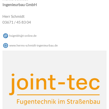
Ingenieurbau GmbH
Herr Schmidt
03671 / 45 83 04
hsigmbh
@
t-online
.
de
www.herms-schmidt-ingenieurbau.de