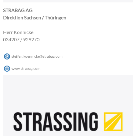
STRABAG AG
Direktion Sachsen / Thüringen
Herr Könnicke
034207 / 929270
steffen.koennicke
@
strabag
.
com
www.strabag.com