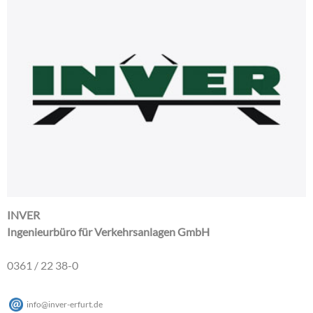
INVER
Ingenieurbüro für Verkehrsanlagen GmbH
0361 / 22 38-0
info
@
inver-erfurt
.
de