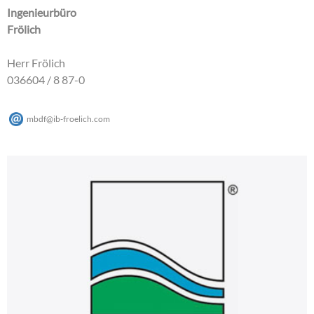
Ingenieurbüro
Frölich
Herr Frölich
036604 / 8 87-0
mbdf
@
ib-froelich
.
com