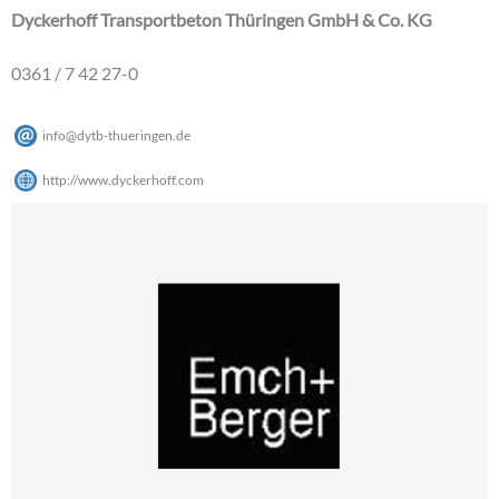
Dyckerhoff Transportbeton Thüringen GmbH & Co. KG
0361 / 7 42 27-0
info
@
dytb-thueringen
.
de
http://www.dyckerhoff.com