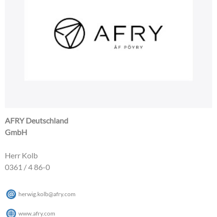
AFRY Deutschland
GmbH
Herr Kolb
0361 / 4 86-0
herwig.kolb
@
afry
.
com
www.afry.com