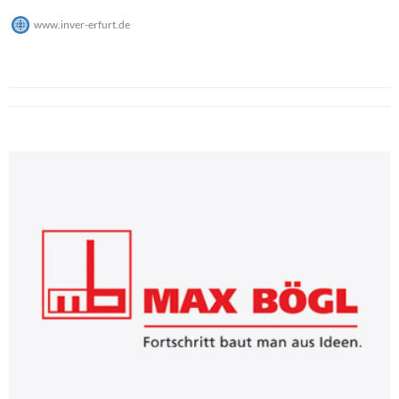
www.inver-erfurt.de