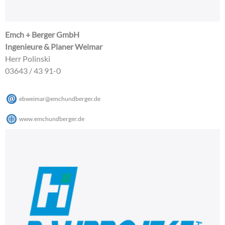
Emch + Berger GmbH
Ingenieure & Planer Weimar
Herr Polinski
03643 / 43 91-0
ebweimar
@
emchundberger
.
de
www.emchundberger.de