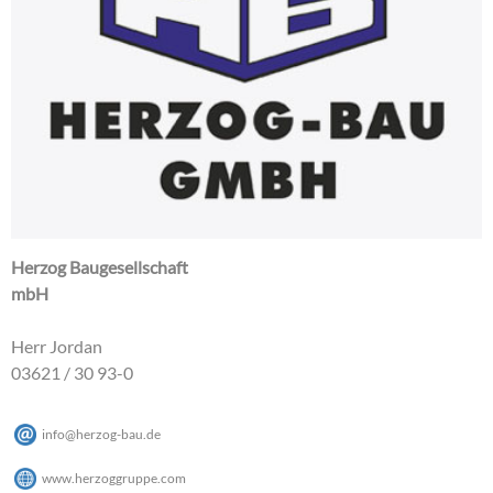
Herzog Baugesellschaft
mbH
Herr Jordan
03621 / 30 93-0
info
@
herzog-bau
.
de
www.herzoggruppe.com