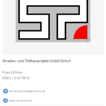
Straßen- und Tiefbauprojekt GmbH Erfurt
Frau Grimm
0361 / 3 47 99-0
doreen.grimm
@
stp-erfurt
.
de
www.stp-erfurt.de