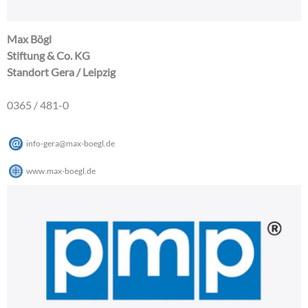
Max Bögl
Stiftung & Co. KG
Standort Gera / Leipzig
0365 / 481-0
info-gera
@
max-boegl
.
de
www.max-boegl.de