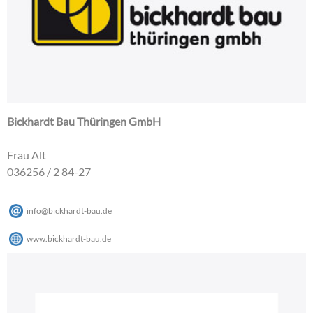
Bickhardt Bau Thüringen GmbH
Frau Alt
036256 / 2 84-27
info
@
bickhardt-bau
.
de
www.bickhardt-bau.de