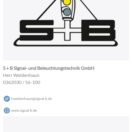
S + B Signal- und Beleuchtungstechnik GmbH
Herr Weidenhaun
0362030 / 56-100
f.weidenhaun
@
signal-b
.
de
www.signal-b.de