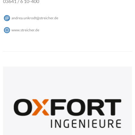
03641 / 6 10-400
andrea.unkrodt
@
streicher
.
de
www.streicher.de