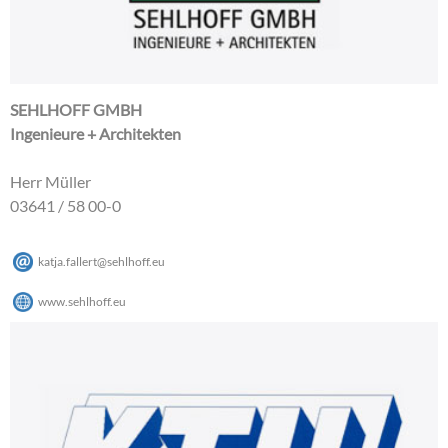
SEHLHOFF GMBH
Ingenieure + Architekten
Herr Müller
03641 / 58 00-0
katja.fallert
@
sehlhoff
.
eu
www.sehlhoff.eu