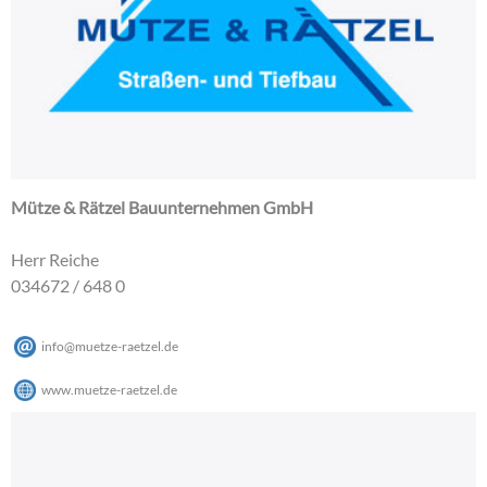
Mütze & Rätzel Bauunternehmen GmbH
Herr Reiche
034672 / 648 0
info
@
muetze-raetzel
.
de
www.muetze-raetzel.de