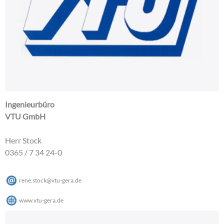
Ingenieurbüro
VTU GmbH
Herr Stock
0365 / 7 34 24-0
rene.stock
@
vtu-gera
.
de
www.vtu-gera.de