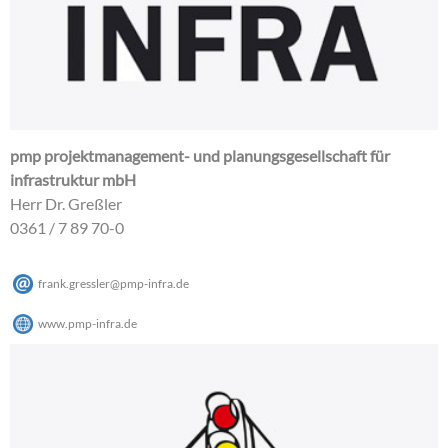
pmp projektmanagement- und planungsgesellschaft für
infrastruktur mbH
Herr Dr. Greßler
0361 / 7 89 70-0
frank.gressler
@
pmp-infra
.
de
www.pmp-infra.de