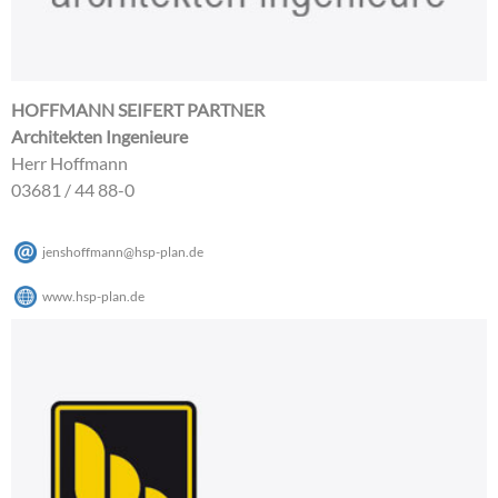
HOFFMANN SEIFERT PARTNER
Architekten Ingenieure
Herr Hoffmann
03681 / 44 88-0
jenshoffmann
@
hsp-plan
.
de
www.hsp-plan.de