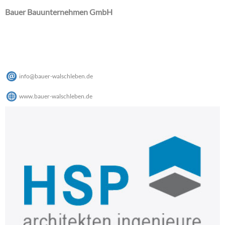
Bauer Bauunternehmen GmbH
info
@
bauer-walschleben
.
de
www.bauer-walschleben.de