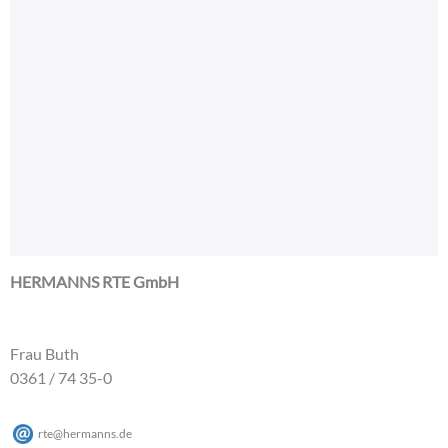
HERMANNS RTE GmbH
Frau Buth
0361 / 74 35-0
rte
@
hermanns
.
de