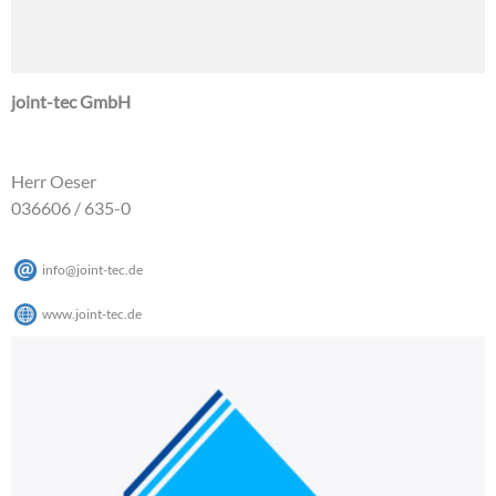
joint-tec GmbH
Herr Oeser
036606 / 635-0
info
@
joint-tec
.
de
www.joint-tec.de