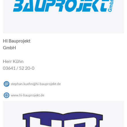
HI Bauprojekt
GmbH
Herr Kühn
03641 / 52 20-0
stephan.kuehn
@
hi-bauprojekt
.
de
www.hi-bauprojekt.de