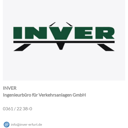
INVER
Ingenieurbüro für Verkehrsanlagen GmbH
0361 / 22 38-0
info
@
inver-erfurt
.
de