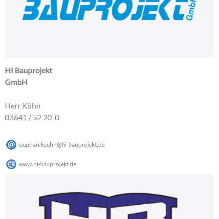
HI Bauprojekt
GmbH
Herr Kühn
03641 / 52 20-0
stephan.kuehn
@
hi-bauprojekt
.
de
www.hi-bauprojekt.de