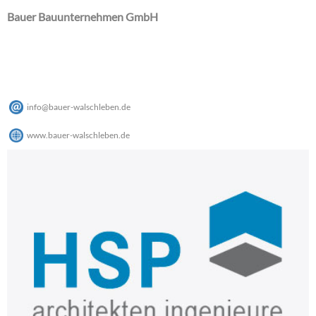
Bauer Bauunternehmen GmbH
info
@
bauer-walschleben
.
de
www.bauer-walschleben.de