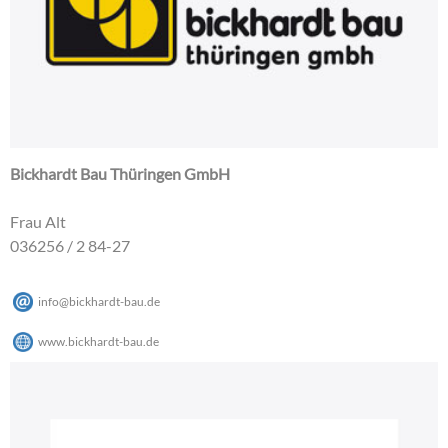
Bickhardt Bau Thüringen GmbH
Frau Alt
036256 / 2 84-27
info
@
bickhardt-bau
.
de
www.bickhardt-bau.de