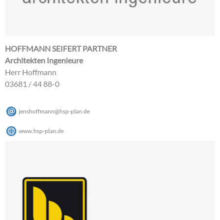
HOFFMANN SEIFERT PARTNER
Architekten Ingenieure
Herr Hoffmann
03681 / 44 88-0
jenshoffmann
@
hsp-plan
.
de
www.hsp-plan.de