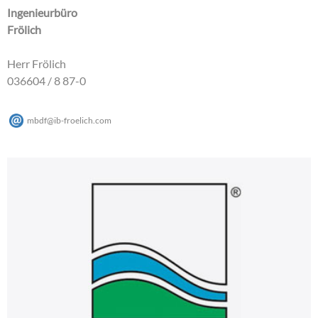
Ingenieurbüro
Frölich
Herr Frölich
036604 / 8 87-0
mbdf
@
ib-froelich
.
com