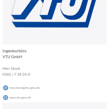
Ingenieurbüro
VTU GmbH
Herr Stock
0365 / 7 34 24-0
rene.stock
@
vtu-gera
.
de
www.vtu-gera.de