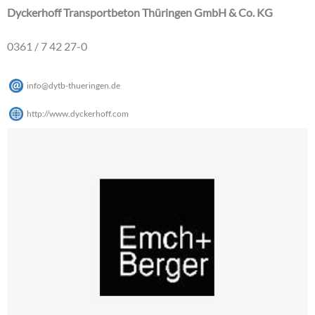
Dyckerhoff Transportbeton Thüringen GmbH & Co. KG
0361 / 7 42 27-0
info
@
dytb-thueringen
.
de
http://www.dyckerhoff.com