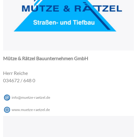
Mütze & Rätzel Bauunternehmen GmbH
Herr Reiche
034672 / 648 0
info
@
muetze-raetzel
.
de
www.muetze-raetzel.de