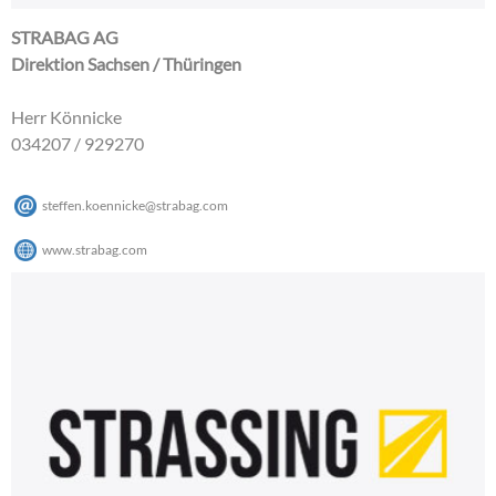
STRABAG AG
Direktion Sachsen / Thüringen
Herr Könnicke
034207 / 929270
steffen.koennicke
@
strabag
.
com
www.strabag.com