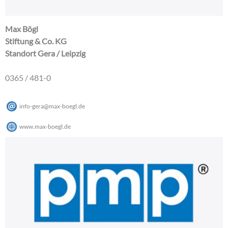
Max Bögl
Stiftung & Co. KG
Standort Gera / Leipzig
0365 / 481-0
info-gera
@
max-boegl
.
de
www.max-boegl.de