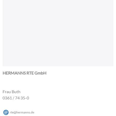
HERMANNS RTE GmbH
Frau Buth
0361 / 74 35-0
rte
@
hermanns
.
de