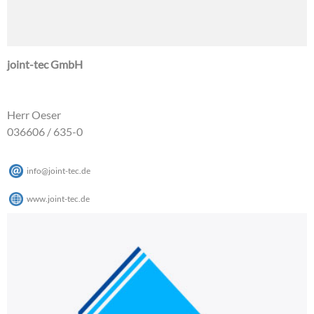
joint-tec GmbH
Herr Oeser
036606 / 635-0
info
@
joint-tec
.
de
www.joint-tec.de