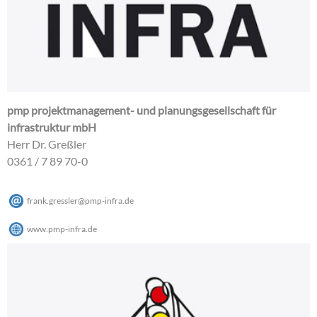
pmp projektmanagement- und planungsgesellschaft für
infrastruktur mbH
Herr Dr. Greßler
0361 / 7 89 70-0
frank.gressler
@
pmp-infra
.
de
www.pmp-infra.de