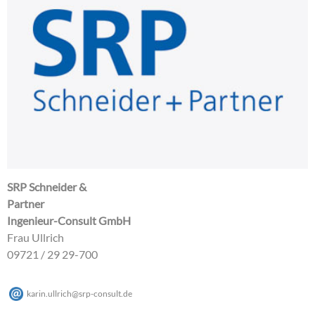
SRP Schneider &
Partner
Ingenieur-Consult GmbH
Frau Ullrich
09721 / 29 29-700
karin.ullrich
@
srp-consult
.
de