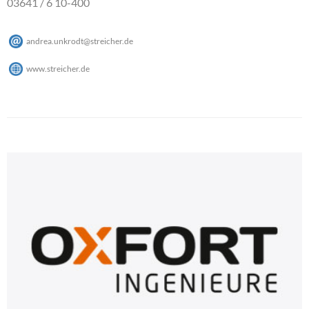
03641 / 6 10-400
andrea.unkrodt
@
streicher
.
de
www.streicher.de