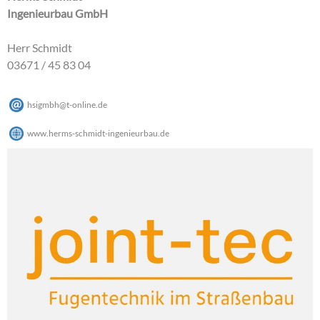
Ingenieurbau GmbH
Herr Schmidt
03671 / 45 83 04
hsigmbh
@
t-online
.
de
www.herms-schmidt-ingenieurbau.de