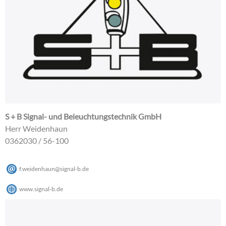
S + B Signal- und Beleuchtungstechnik GmbH
Herr Weidenhaun
0362030 / 56-100
f.weidenhaun
@
signal-b
.
de
www.signal-b.de