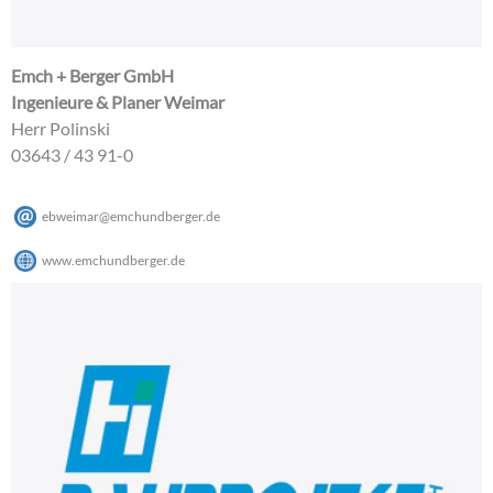
Emch + Berger GmbH
Ingenieure & Planer Weimar
Herr Polinski
03643 / 43 91-0
ebweimar
@
emchundberger
.
de
www.emchundberger.de