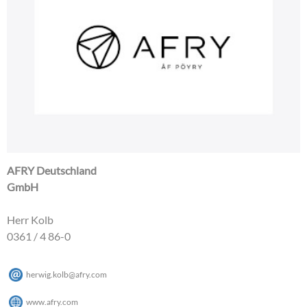
AFRY Deutschland
GmbH
Herr Kolb
0361 / 4 86-0
herwig.kolb
@
afry
.
com
www.afry.com