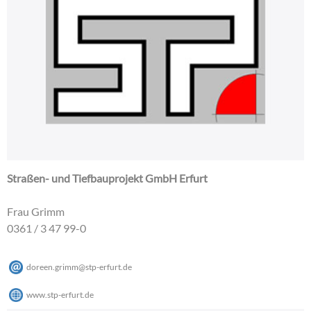
Straßen- und Tiefbauprojekt GmbH Erfurt
Frau Grimm
0361 / 3 47 99-0
doreen.grimm
@
stp-erfurt
.
de
www.stp-erfurt.de