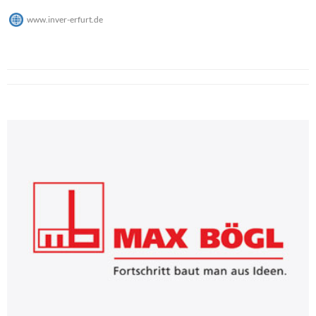
www.inver-erfurt.de