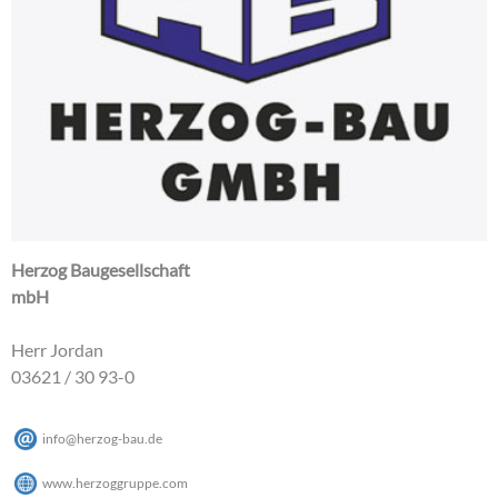
Herzog Baugesellschaft
mbH
Herr Jordan
03621 / 30 93-0
info
@
herzog-bau
.
de
www.herzoggruppe.com