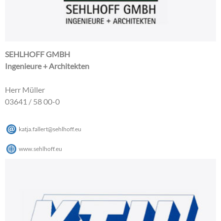
SEHLHOFF GMBH
Ingenieure + Architekten
Herr Müller
03641 / 58 00-0
katja.fallert
@
sehlhoff
.
eu
www.sehlhoff.eu