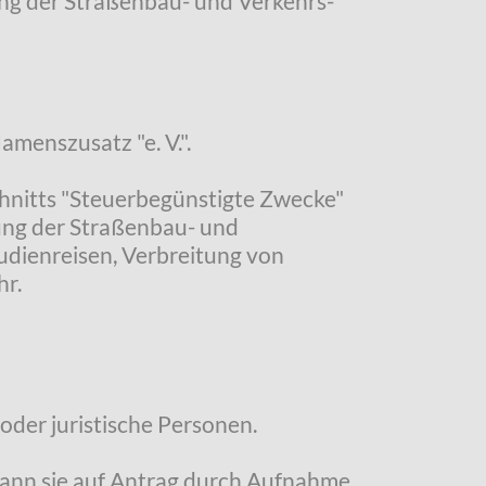
ung der Straßenbau- und Verkehrs-
amenszusatz "e. V.".
chnitts "Steuerbegünstigte Zwecke"
ung der Straßenbau- und
udienreisen, Verbreitung von
hr.
oder juristische Personen.
 kann sie auf Antrag durch Aufnahme