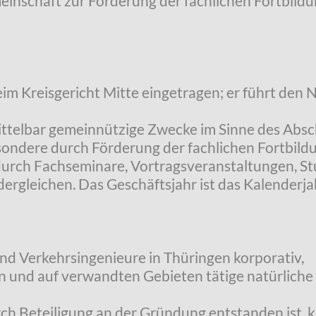
einschaft zur Förderung der fachlichen Fortbild
beim Kreisgericht Mitte eingetragen; er führt den N
nmittelbar gemeinnützige Zwecke im Sinne des Abs
ndere durch Förderung der fachlichen Fortbild
 durch Fachseminare, Vortragsveranstaltungen, St
dergleichen. Das Geschäftsjahr ist das Kalenderja
und Verkehrsingenieure in Thüringen korporativ,
 und auf verwandten Gebieten tätige natürliche 
urch Beteiligung an der Gründung entstanden ist,