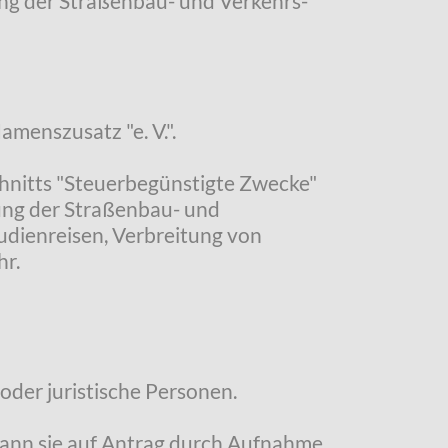
ung der Straßenbau- und Verkehrs-
amenszusatz "e. V.".
chnitts "Steuerbegünstigte Zwecke"
ung der Straßenbau- und
udienreisen, Verbreitung von
hr.
oder juristische Personen.
 kann sie auf Antrag durch Aufnahme