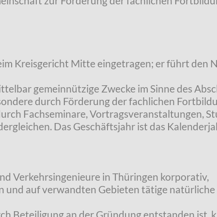
einschaft zur Förderung der fachlichen Fortbild
beim Kreisgericht Mitte eingetragen; er führt den N
nmittelbar gemeinnützige Zwecke im Sinne des Abs
ndere durch Förderung der fachlichen Fortbild
 durch Fachseminare, Vortragsveranstaltungen, St
dergleichen. Das Geschäftsjahr ist das Kalenderja
und Verkehrsingenieure in Thüringen korporativ,
 und auf verwandten Gebieten tätige natürliche 
urch Beteiligung an der Gründung entstanden ist,