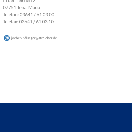
In den Teichen 2
07751 Jena-Maua
Telefon: 03641 / 61 03 00
Telefax: 03641 / 61 03 10
jochen.pflueger
@
streicher
.
de