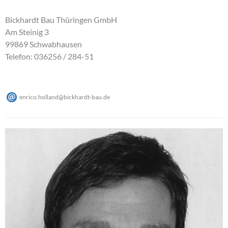
Bickhardt Bau Thüringen GmbH
Am Steinig 3
99869 Schwabhausen
Telefon: 036256 / 284-51
enrico.holland
@
bickhardt-bau
.
de