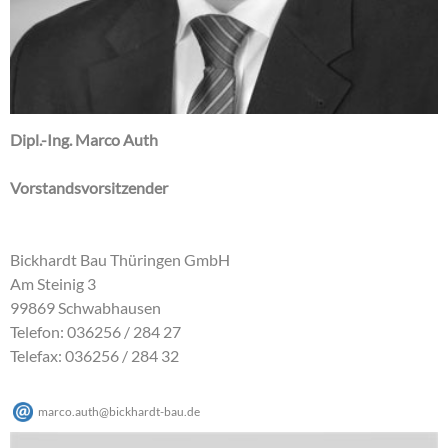
Dipl.-Ing. Marco Auth
Vorstandsvorsitzender
Bickhardt Bau Thüringen GmbH
Am Steinig 3
99869 Schwabhausen
Telefon: 036256 / 284 27
Telefax: 036256 / 284 32
marco.auth
@
bickhardt-bau
.
de