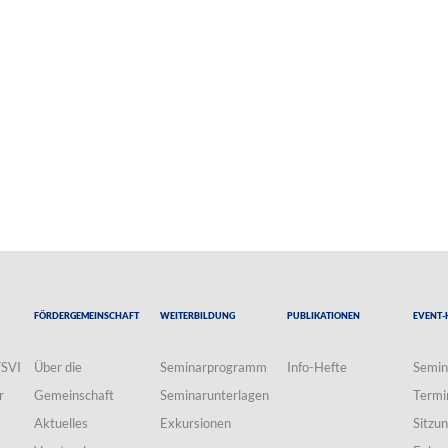
Fördergemeinschaft
Weiterbildung
Publikationen
Event-
VSVI
Über die
Seminarprogramm
Info-Hefte
Semin
r
Gemeinschaft
Seminarunterlagen
Termi
Aktuelles
Exkursionen
Sitzu