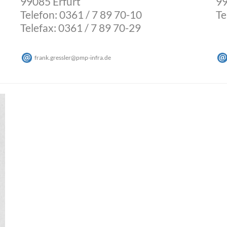
99085 Erfurt
9
Telefon: 0361 / 7 89 70-10
Te
Telefax: 0361 / 7 89 70-29
frank.gressler
@
pmp-infra
.
de