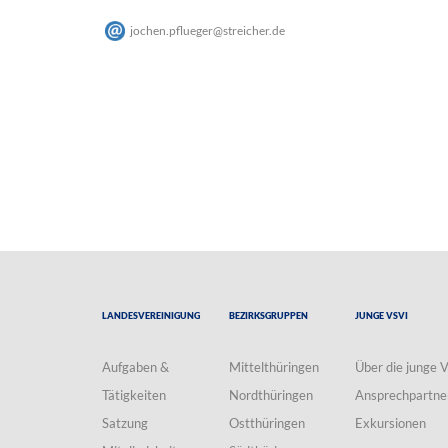
jochen.pflueger
@
streicher
.
de
Landesvereinigung
Bezirksgruppen
Junge VSVI
Aufgaben &
Mittelthüringen
Über die junge 
Tätigkeiten
Nordthüringen
Ansprechpartne
Satzung
Ostthüringen
Exkursionen