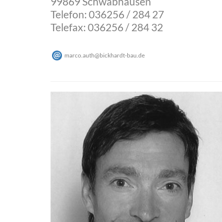
99869 Schwabhausen
Telefon: 036256 / 284 27
Telefax: 036256 / 284 32
marco.auth
@
bickhardt-bau
.
de