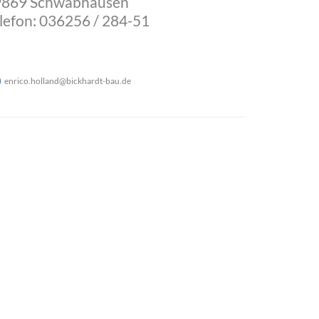
9869 Schwabhausen
lefon: 036256 / 284-51
enrico.holland
@
bickhardt-bau
.
de