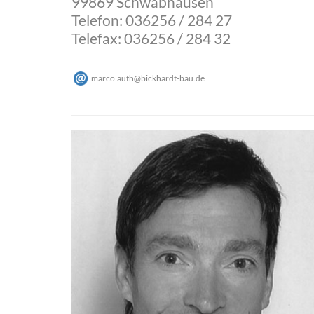
99869 Schwabhausen
Telefon: 036256 / 284 27
Telefax: 036256 / 284 32
marco.auth
@
bickhardt-bau
.
de