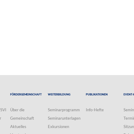
Fördergemeinschaft
Weiterbildung
Publikationen
Event-
VSVI
Über die
Seminarprogramm
Info-Hefte
Semin
r
Gemeinschaft
Seminarunterlagen
Termi
Aktuelles
Exkursionen
Sitzu