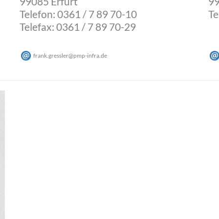
99085 Erfurt
9
Telefon: 0361 / 7 89 70-10
Te
Telefax: 0361 / 7 89 70-29
frank.gressler
@
pmp-infra
.
de