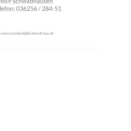
9869 Schwabhausen
lefon: 036256 / 284-51
enrico.holland
@
bickhardt-bau
.
de