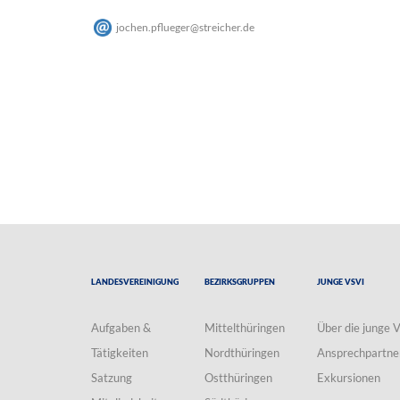
jochen.pflueger
@
streicher
.
de
Landesvereinigung
Bezirksgruppen
Junge VSVI
Aufgaben &
Mittelthüringen
Über die junge 
Tätigkeiten
Nordthüringen
Ansprechpartne
Satzung
Ostthüringen
Exkursionen