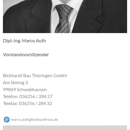
Dipl.-Ing. Marco Auth
Vorstandsvorsitzender
Bickhardt Bau Thüringen GmbH
Am Steinig 3
99869 Schwabhausen
Telefon: 036256 / 284 27
Telefax: 036256 / 284 32
marco.auth
@
bickhardt-bau
.
de