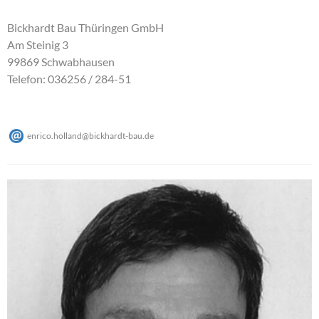
Bickhardt Bau Thüringen GmbH
Am Steinig 3
99869 Schwabhausen
Telefon: 036256 / 284-51
enrico.holland
@
bickhardt-bau
.
de