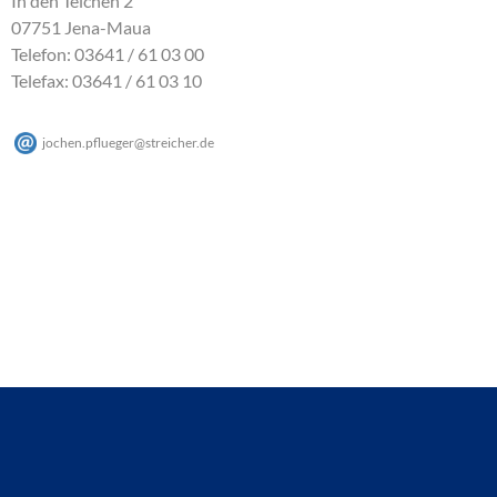
In den Teichen 2
07751 Jena-Maua
Telefon: 03641 / 61 03 00
Telefax: 03641 / 61 03 10
jochen.pflueger
@
streicher
.
de