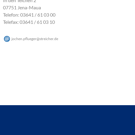
In den Teichen 2
07751 Jena-Maua
Telefon: 03641 / 61 03 00
Telefax: 03641 / 61 03 10
jochen.pflueger
@
streicher
.
de