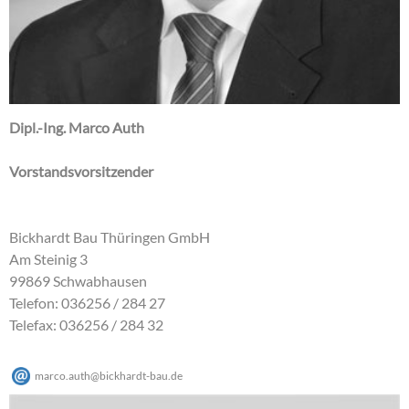
Dipl.-Ing. Marco Auth
Vorstandsvorsitzender
Bickhardt Bau Thüringen GmbH
Am Steinig 3
99869 Schwabhausen
Telefon: 036256 / 284 27
Telefax: 036256 / 284 32
marco.auth
@
bickhardt-bau
.
de