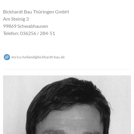
Bickhardt Bau Thüringen GmbH
Am Steinig 3
99869 Schwabhausen
Telefon: 036256 / 284-51
enrico.holland
@
bickhardt-bau
.
de