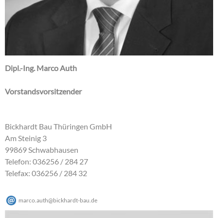
Dipl.-Ing. Marco Auth
Vorstandsvorsitzender
Bickhardt Bau Thüringen GmbH
Am Steinig 3
99869 Schwabhausen
Telefon: 036256 / 284 27
Telefax: 036256 / 284 32
marco.auth
@
bickhardt-bau
.
de