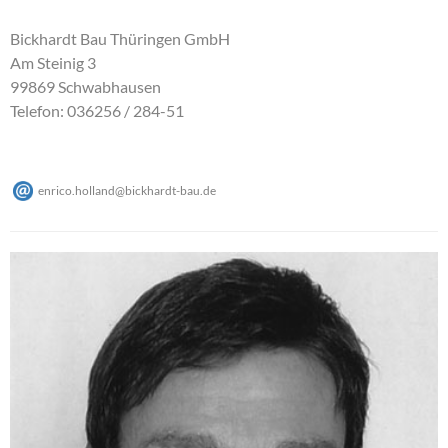
Bickhardt Bau Thüringen GmbH
Am Steinig 3
99869 Schwabhausen
Telefon: 036256 / 284-51
enrico.holland
@
bickhardt-bau
.
de