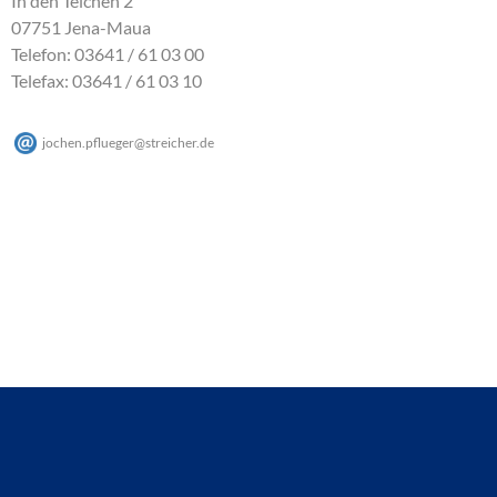
In den Teichen 2
07751 Jena-Maua
Telefon: 03641 / 61 03 00
Telefax: 03641 / 61 03 10
jochen.pflueger
@
streicher
.
de