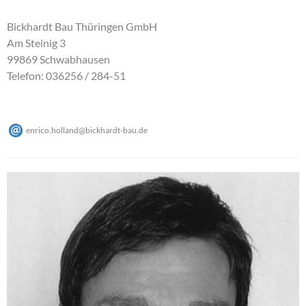
Bickhardt Bau Thüringen GmbH
Am Steinig 3
99869 Schwabhausen
Telefon: 036256 / 284-51
enrico.holland
@
bickhardt-bau
.
de