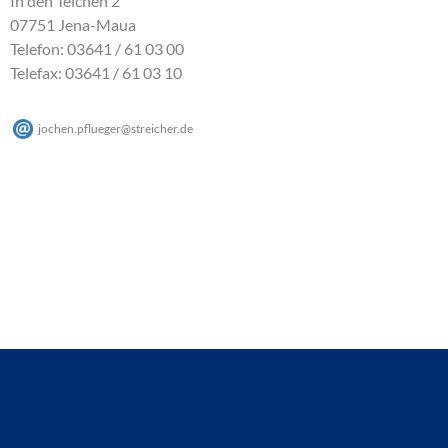
In den Teichen 2
07751 Jena-Maua
Telefon: 03641 / 61 03 00
Telefax: 03641 / 61 03 10
jochen.pflueger
@
streicher
.
de