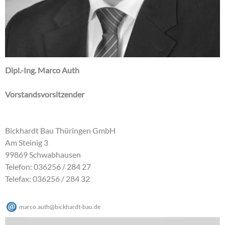
Dipl.-Ing. Marco Auth
Vorstandsvorsitzender
Bickhardt Bau Thüringen GmbH
Am Steinig 3
99869 Schwabhausen
Telefon: 036256 / 284 27
Telefax: 036256 / 284 32
marco.auth
@
bickhardt-bau
.
de