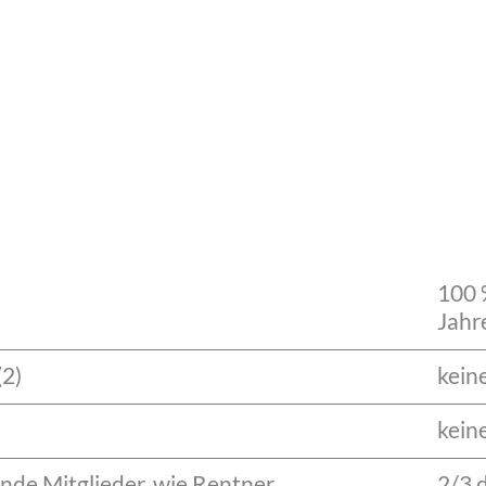
100 
Jahr
(2)
kein
kein
nde Mitglieder, wie Rentner,
2/3 