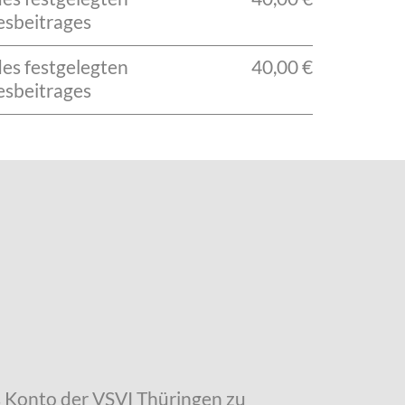
esbeitrages
des festgelegten
40,00 €
esbeitrages
as Konto der VSVI Thüringen zu