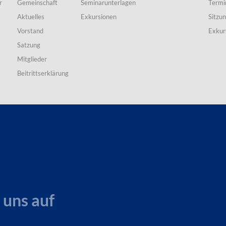
r
Gemeinschaft
Seminarunterlagen
Termi
Aktuelles
Exkursionen
Sitzu
Vorstand
Exkur
Satzung
Mitglieder
Beitrittserklärung
 uns auf