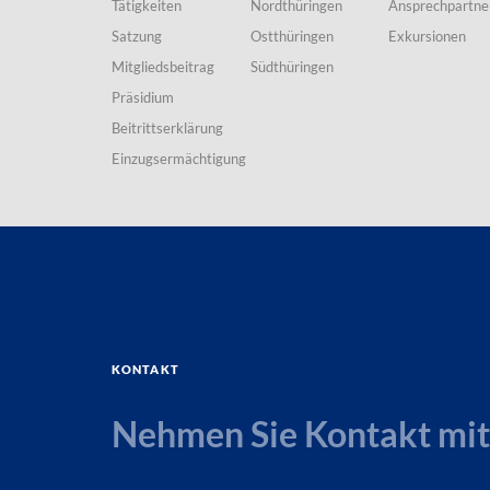
Tätigkeiten
Nordthüringen
Ansprechpartne
Satzung
Ostthüringen
Exkursionen
Mitgliedsbeitrag
Südthüringen
Präsidium
Beitrittserklärung
Einzugsermächtigung
Kontakt
Nehmen Sie Kontakt mit