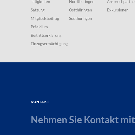
Tätigkeiten
Nordthüringen
Ansprechpartne
Satzung
Ostthüringen
Exkursionen
Mitgliedsbeitrag
Südthüringen
Präsidium
Beitrittserklärung
Einzugsermächtigung
Kontakt
Nehmen Sie Kontakt mit