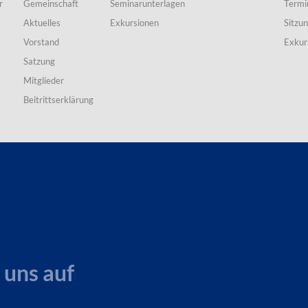
r
Gemeinschaft
Seminarunterlagen
Termi
Aktuelles
Exkursionen
Sitzu
Vorstand
Exkur
Satzung
Mitglieder
Beitrittserklärung
 uns auf