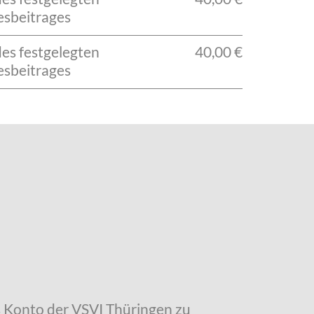
esbeitrages
des festgelegten
40,00 €
esbeitrages
as Konto der VSVI Thüringen zu