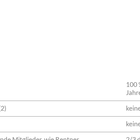
100 
Jahr
(2)
kein
kein
nde Mitglieder, wie Rentner,
2/3 