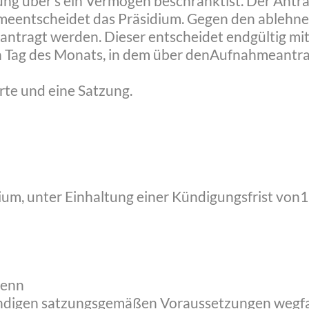
ng über s ein Vermögen beschränktist. Der Antrag
nahmeentscheidet das Präsidium. Gegen den ableh
antragt werden. Dieser entscheidet endgültig m
en Tag des Monats, in dem über denAufnahmeantra
arte und eine Satzung.
sidium, unter Einhaltung einer Kündigungsfrist vo
wenn
twendigen satzungsgemäßen Voraussetzungen wegf