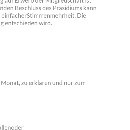
 auf Erwerb der Mitgliedschaft ist
nenden Beschluss des Präsidiums kann
it einfacherStimmenmehrheit. Die
g entschieden wird.
n1 Monat, zu erklären und nur zum
allenoder