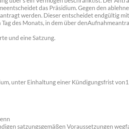
ng über s ein Vermögen beschränktist. Der Antrag
nahmeentscheidet das Präsidium. Gegen den ableh
antragt werden. Dieser entscheidet endgültig m
en Tag des Monats, in dem über denAufnahmeantra
arte und eine Satzung.
sidium, unter Einhaltung einer Kündigungsfrist vo
wenn
twendigen satzungsgemäßen Voraussetzungen wegf