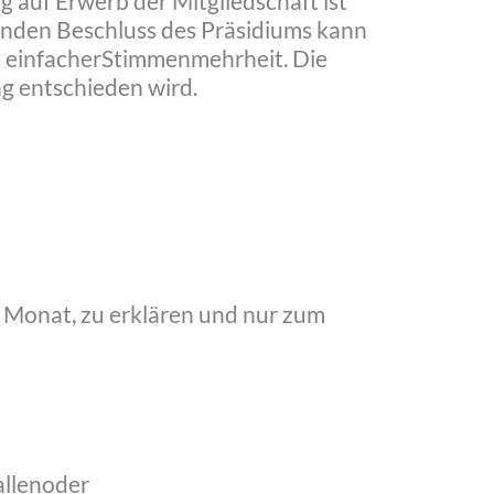
 auf Erwerb der Mitgliedschaft ist
nenden Beschluss des Präsidiums kann
it einfacherStimmenmehrheit. Die
g entschieden wird.
n1 Monat, zu erklären und nur zum
allenoder