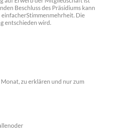
 auf Erwerb der Mitgliedschaft ist
nenden Beschluss des Präsidiums kann
it einfacherStimmenmehrheit. Die
g entschieden wird.
n1 Monat, zu erklären und nur zum
allenoder