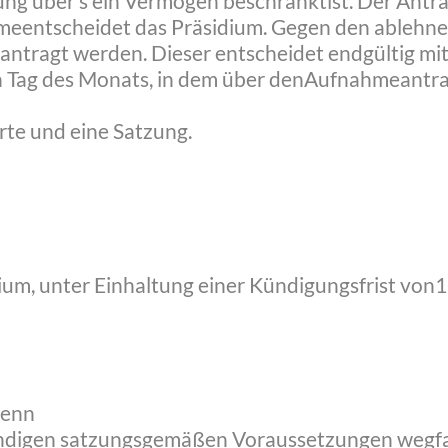
ng über s ein Vermögen beschränktist. Der Antrag
nahmeentscheidet das Präsidium. Gegen den ableh
antragt werden. Dieser entscheidet endgültig m
en Tag des Monats, in dem über denAufnahmeantra
arte und eine Satzung.
sidium, unter Einhaltung einer Kündigungsfrist vo
wenn
twendigen satzungsgemäßen Voraussetzungen wegf