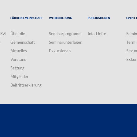
Fördergemeinschaft
Weiterbildung
Publikationen
Event-
VSVI
Über die
Seminarprogramm
Info-Hefte
Semin
r
Gemeinschaft
Seminarunterlagen
Termi
Aktuelles
Exkursionen
Sitzu
Vorstand
Exkur
Satzung
Mitglieder
Beitrittserklärung