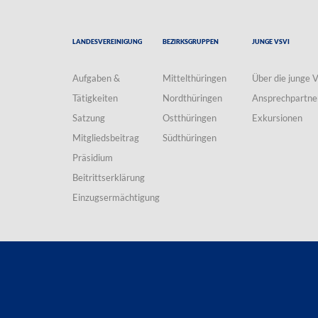
Landesvereinigung
Bezirksgruppen
Junge VSVI
Aufgaben &
Mittelthüringen
Über die junge 
Tätigkeiten
Nordthüringen
Ansprechpartne
Satzung
Ostthüringen
Exkursionen
Mitgliedsbeitrag
Südthüringen
Präsidium
Beitrittserklärung
Einzugsermächtigung