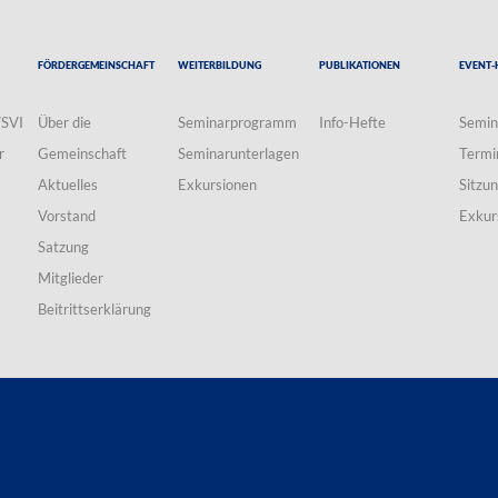
Fördergemeinschaft
Weiterbildung
Publikationen
Event-
VSVI
Über die
Seminarprogramm
Info-Hefte
Semin
r
Gemeinschaft
Seminarunterlagen
Termi
Aktuelles
Exkursionen
Sitzu
Vorstand
Exkur
Satzung
Mitglieder
Beitrittserklärung