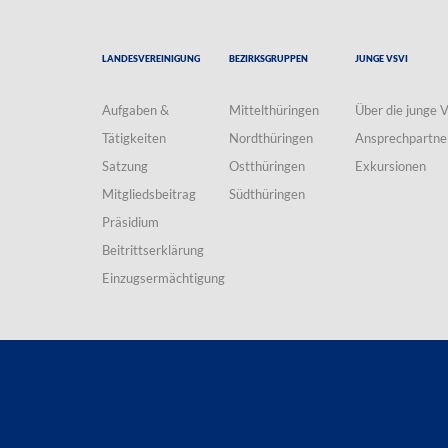
Landesvereinigung
Bezirksgruppen
Junge VSVI
Aufgaben &
Mittelthüringen
Über die junge 
Tätigkeiten
Nordthüringen
Ansprechpartne
Satzung
Ostthüringen
Exkursionen
Mitgliedsbeitrag
Südthüringen
Präsidium
Beitrittserklärung
Einzugsermächtigung