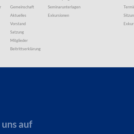
r
Gemeinschaft
Seminarunterlagen
Termi
Aktuelles
Exkursionen
Sitzu
Vorstand
Exkur
Satzung
Mitglieder
Beitrittserklärung
 uns auf