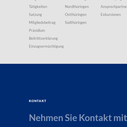
Tätigkeiten
Nordthüringen
Ansprechpartne
Satzung
Ostthüringen
Exkursionen
Mitgliedsbeitrag
Südthüringen
Präsidium
Beitrittserklärung
Einzugsermächtigung
Kontakt
Nehmen Sie Kontakt mit