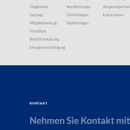
Tätigkeiten
Nordthüringen
Ansprechpartne
Satzung
Ostthüringen
Exkursionen
Mitgliedsbeitrag
Südthüringen
Präsidium
Beitrittserklärung
Einzugsermächtigung
Kontakt
Nehmen Sie Kontakt mit