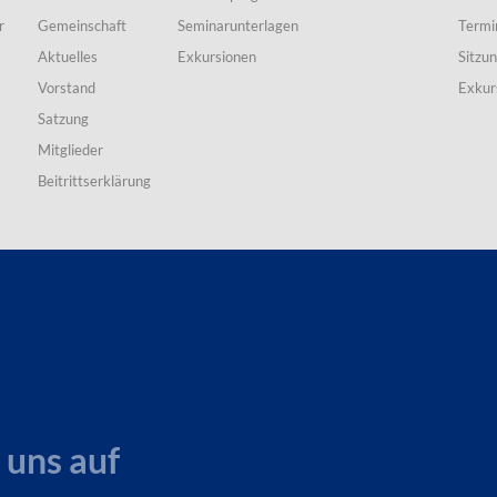
r
Gemeinschaft
Seminarunterlagen
Termi
Aktuelles
Exkursionen
Sitzu
Vorstand
Exkur
Satzung
Mitglieder
Beitrittserklärung
 uns auf