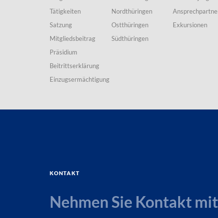
Tätigkeiten
Nordthüringen
Ansprechpartne
Satzung
Ostthüringen
Exkursionen
Mitgliedsbeitrag
Südthüringen
Präsidium
Beitrittserklärung
Einzugsermächtigung
Kontakt
Nehmen Sie Kontakt mit