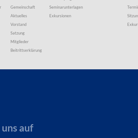
r
Gemeinschaft
Seminarunterlagen
Termi
Aktuelles
Exkursionen
Sitzu
Vorstand
Exkur
Satzung
Mitglieder
Beitrittserklärung
 uns auf