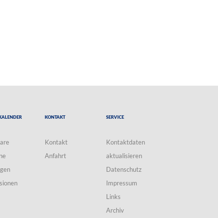
Kalender
Kontakt
Service
are
Kontakt
Kontaktdaten
ne
Anfahrt
aktualisieren
ngen
Datenschutz
sionen
Impressum
Links
Archiv