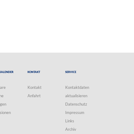
Kalender
Kontakt
Service
are
Kontakt
Kontaktdaten
ne
Anfahrt
aktualisieren
ngen
Datenschutz
sionen
Impressum
Links
Archiv