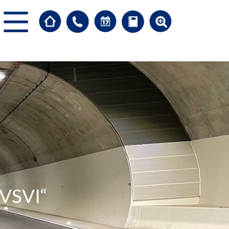
-VSVI“