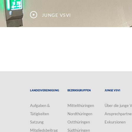
Junge VSVI
Landesvereinigung
Bezirksgruppen
Junge VSVI
Aufgaben &
Mittelthüringen
Über die junge 
Tätigkeiten
Nordthüringen
Ansprechpartne
Satzung
Ostthüringen
Exkursionen
Mitgliedsbeitrag
Südthüringen