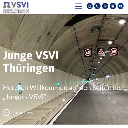
Junge VSVI
Thüringen
Herzlich Willkommen auf den Seiten der
„Jungen-VSVI“
Junge VSVI