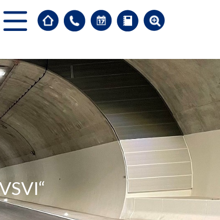
-VSVI“