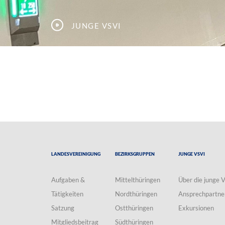
Junge VSVI
Landesvereinigung
Bezirksgruppen
Junge VSVI
Aufgaben &
Mittelthüringen
Über die junge 
Tätigkeiten
Nordthüringen
Ansprechpartne
Satzung
Ostthüringen
Exkursionen
Mitgliedsbeitrag
Südthüringen