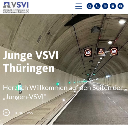
Junge VSVI
Thüringen
Herzlich Willkommen auf den Seiten der
„Jungen-VSVI“
Junge VSVI