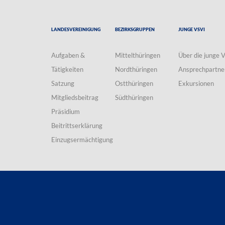
Landesvereinigung
Bezirksgruppen
Junge VSVI
Aufgaben &
Mittelthüringen
Über die junge 
Tätigkeiten
Nordthüringen
Ansprechpartne
Satzung
Ostthüringen
Exkursionen
Mitgliedsbeitrag
Südthüringen
Präsidium
Beitrittserklärung
Einzugsermächtigung