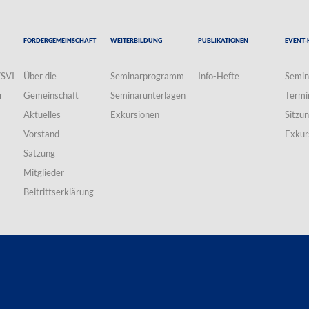
Fördergemeinschaft
Weiterbildung
Publikationen
Event-
VSVI
Über die
Seminarprogramm
Info-Hefte
Semin
r
Gemeinschaft
Seminarunterlagen
Termi
Aktuelles
Exkursionen
Sitzu
Vorstand
Exkur
Satzung
Mitglieder
Beitrittserklärung