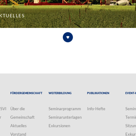
ktuelles
Fördergemeinschaft
Weiterbildung
Publikationen
Event-
VSVI
Über die
Seminarprogramm
Info-Hefte
Semin
r
Gemeinschaft
Seminarunterlagen
Termi
Aktuelles
Exkursionen
Sitzu
Vorstand
Exkur