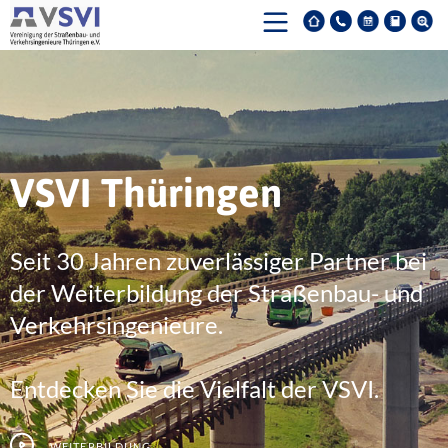
VSVI Thüringen
Seit 30 Jahren zuverlässiger Partner bei
der Weiterbildung der Straßenbau- und
Verkehrsingenieure.
Entdecken Sie die Vielfalt der VSVI.
Weiterbildung