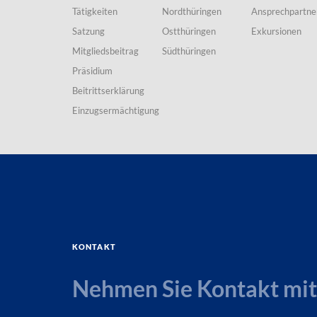
Tätigkeiten
Nordthüringen
Ansprechpartne
Satzung
Ostthüringen
Exkursionen
Mitgliedsbeitrag
Südthüringen
Präsidium
Beitrittserklärung
Einzugsermächtigung
Kontakt
Nehmen Sie Kontakt mit