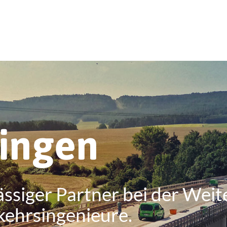
ringen
ässiger Partner bei der Weit
kehrsingenieure.