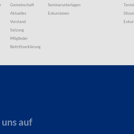
r
Gemeinschaft
Seminarunterlagen
Termi
Aktuelles
Exkursionen
Sitzu
Vorstand
Exkur
Satzung
Mitglieder
Beitrittserklärung
 uns auf