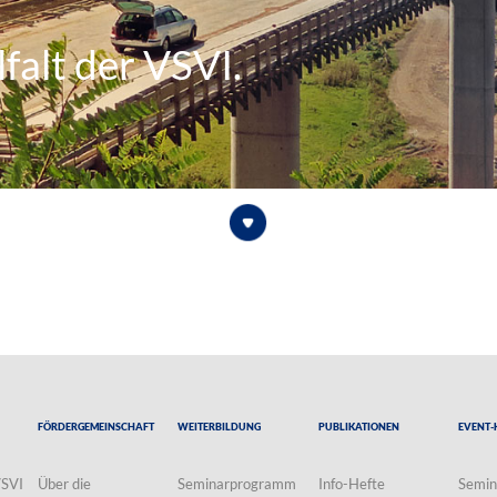
falt der VSVI.
Fördergemeinschaft
Weiterbildung
Publikationen
Event-
VSVI
Über die
Seminarprogramm
Info-Hefte
Semin