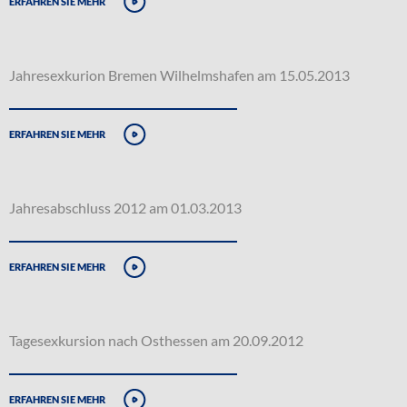
Jahresexkurion Bremen Wilhelmshafen am 15.05.2013
erfahren sie mehr
Jahresabschluss 2012 am 01.03.2013
erfahren sie mehr
Tagesexkursion nach Osthessen am 20.09.2012
erfahren sie mehr