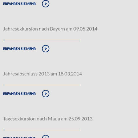
erfahren sie mehr
Jahresexkursion nach Bayern am 09.05.2014
erfahren sie mehr
Jahresabschluss 2013 am 18.03.2014
erfahren sie mehr
Tagesexkursion nach Maua am 25.09.2013
erfahren sie mehr