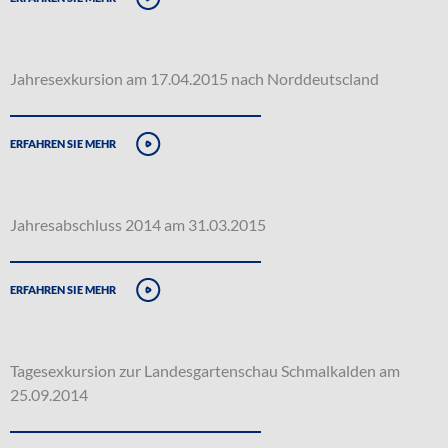
Jahresexkursion am 17.04.2015 nach Norddeutscland
erfahren sie mehr
Jahresabschluss 2014 am 31.03.2015
erfahren sie mehr
Tagesexkursion zur Landesgartenschau Schmalkalden am
25.09.2014