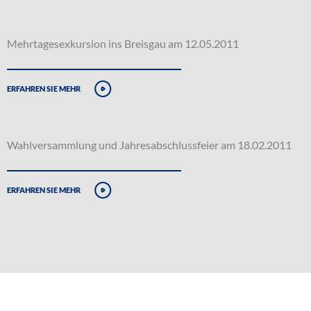
Mehrtagesexkursion ins Breisgau am 12.05.2011
erfahren sie mehr
Wahlversammlung und Jahresabschlussfeier am 18.02.2011
erfahren sie mehr