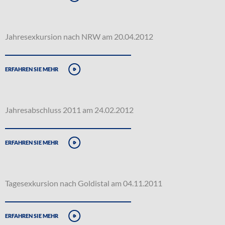
Jahresexkursion nach NRW am 20.04.2012
erfahren sie mehr
Jahresabschluss 2011 am 24.02.2012
erfahren sie mehr
Tagesexkursion nach Goldistal am 04.11.2011
erfahren sie mehr