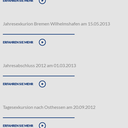
Jahresexkurion Bremen Wilhelmshafen am 15.05.2013
erfahren sie mehr
Jahresabschluss 2012 am 01.03.2013
erfahren sie mehr
Tagesexkursion nach Osthessen am 20.09.2012
erfahren sie mehr