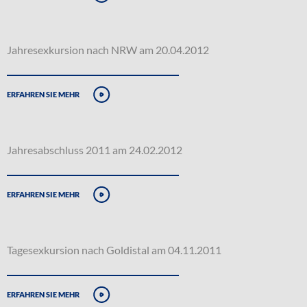
Jahresexkursion nach NRW am 20.04.2012
erfahren sie mehr
Jahresabschluss 2011 am 24.02.2012
erfahren sie mehr
Tagesexkursion nach Goldistal am 04.11.2011
erfahren sie mehr