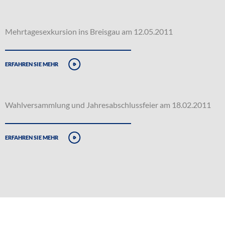
Mehrtagesexkursion ins Breisgau am 12.05.2011
erfahren sie mehr
Wahlversammlung und Jahresabschlussfeier am 18.02.2011
erfahren sie mehr