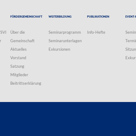
Fördergemeinschaft
Weiterbildung
Publikationen
Event-
VSVI
Über die
Seminarprogramm
Info-Hefte
Semin
r
Gemeinschaft
Seminarunterlagen
Termi
Aktuelles
Exkursionen
Sitzu
Vorstand
Exkur
Satzung
Mitglieder
Beitrittserklärung