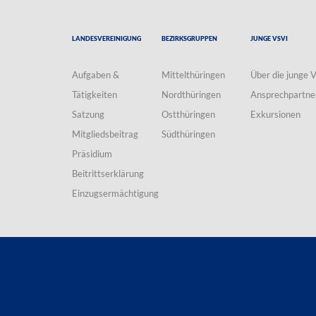
Landesvereinigung
Bezirksgruppen
Junge VSVI
Aufgaben &
Mittelthüringen
Über die junge 
Tätigkeiten
Nordthüringen
Ansprechpartne
Satzung
Ostthüringen
Exkursionen
Mitgliedsbeitrag
Südthüringen
Präsidium
Beitrittserklärung
Einzugsermächtigung