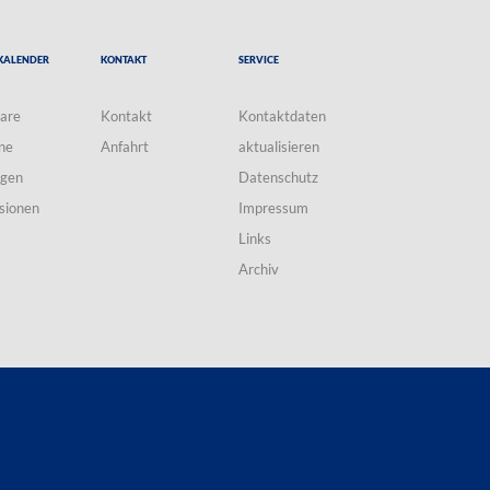
Kalender
Kontakt
Service
are
Kontakt
Kontaktdaten
ne
Anfahrt
aktualisieren
ngen
Datenschutz
sionen
Impressum
Links
Archiv