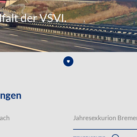
falt der VSVI.
ungen
nach
Jahresexkurion Breme