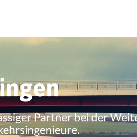
ringen
ässiger Partner bei der Weit
kehrsingenieure.