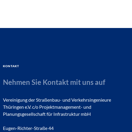
Kontakt
Nehmen Sie Kontakt mit uns auf
Vereinigung der Straßenbau- und Verkehrsingenieure
Thüringen e.V. c/o Projektmanagement- und
Planungsgesellschaft für Infrastruktur mbH
Eugen-Richter-Straße 44