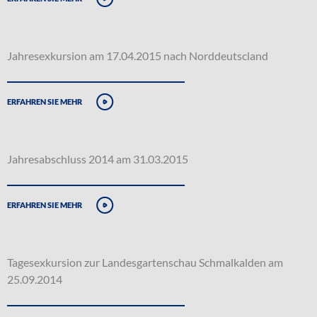
Jahresexkursion am 17.04.2015 nach Norddeutscland
erfahren sie mehr
Jahresabschluss 2014 am 31.03.2015
erfahren sie mehr
Tagesexkursion zur Landesgartenschau Schmalkalden am
25.09.2014