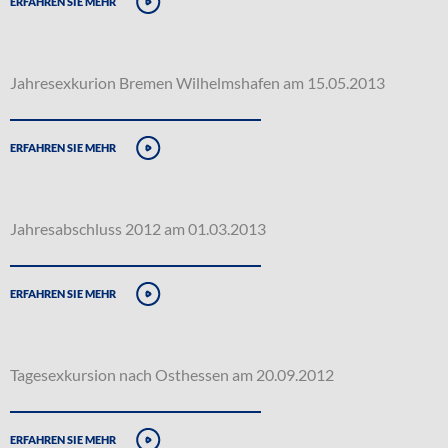
Jahresexkurion Bremen Wilhelmshafen am 15.05.2013
erfahren sie mehr
Jahresabschluss 2012 am 01.03.2013
erfahren sie mehr
Tagesexkursion nach Osthessen am 20.09.2012
erfahren sie mehr