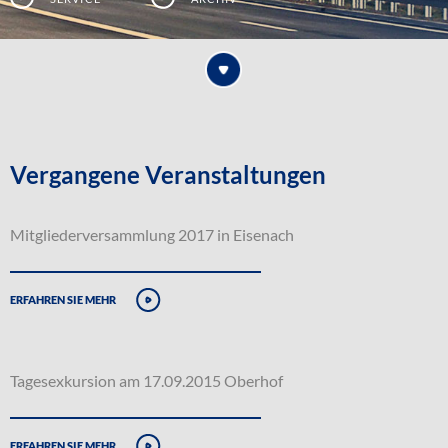
Vergangene Veranstaltungen
Mitgliederversammlung 2017 in Eisenach
erfahren sie mehr
Tagesexkursion am 17.09.2015 Oberhof
erfahren sie mehr