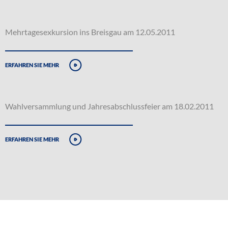
Mehrtagesexkursion ins Breisgau am 12.05.2011
erfahren sie mehr
Wahlversammlung und Jahresabschlussfeier am 18.02.2011
erfahren sie mehr