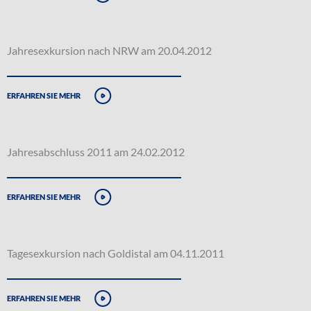
Jahresexkursion nach NRW am 20.04.2012
erfahren sie mehr
Jahresabschluss 2011 am 24.02.2012
erfahren sie mehr
Tagesexkursion nach Goldistal am 04.11.2011
erfahren sie mehr