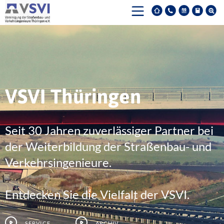
VSVI Thüringen
Seit 30 Jahren zuverlässiger Partner bei
der Weiterbildung der Straßenbau- und
Verkehrsingenieure.
Entdecken Sie die Vielfalt der VSVI.
Service
Archiv