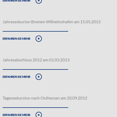
Jahresexkurion Bremen Wilhelmshafen am 15.05.2013
erfahren sie mehr
Jahresabschluss 2012 am 01.03.2013
erfahren sie mehr
Tagesexkursion nach Osthessen am 20.09.2012
erfahren sie mehr