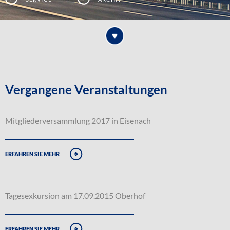
Vergangene Veranstaltungen
Mitgliederversammlung 2017 in Eisenach
erfahren sie mehr
Tagesexkursion am 17.09.2015 Oberhof
erfahren sie mehr