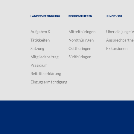
Landesvereinigung
Bezirksgruppen
Junge VSVI
Aufgaben &
Mittelthüringen
Über die junge 
Tätigkeiten
Nordthüringen
Ansprechpartne
Satzung
Ostthüringen
Exkursionen
Mitgliedsbeitrag
Südthüringen
Präsidium
Beitrittserklärung
Einzugsermächtigung