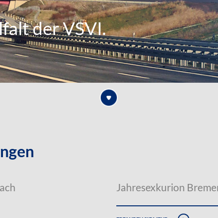
falt der VSVI.
ungen
nach
Jahresexkurion Breme