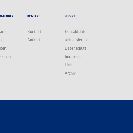
Kalender
Kontakt
Service
are
Kontakt
Kontaktdaten
ne
Anfahrt
aktualisieren
ngen
Datenschutz
sionen
Impressum
Links
Archiv