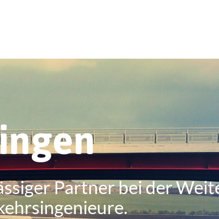
ringen
ässiger Partner bei der Weit
kehrsingenieure.