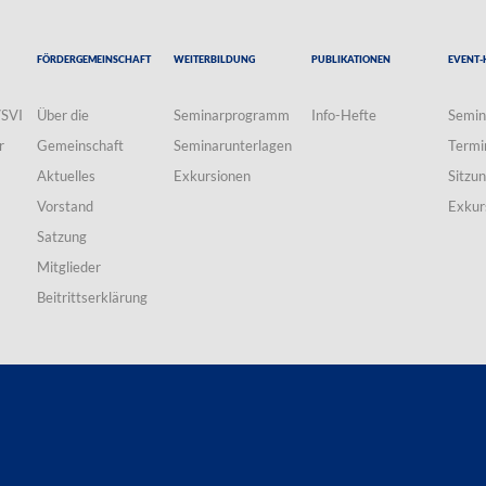
Fördergemeinschaft
Weiterbildung
Publikationen
Event-
VSVI
Über die
Seminarprogramm
Info-Hefte
Semin
r
Gemeinschaft
Seminarunterlagen
Termi
Aktuelles
Exkursionen
Sitzu
Vorstand
Exkur
Satzung
Mitglieder
Beitrittserklärung