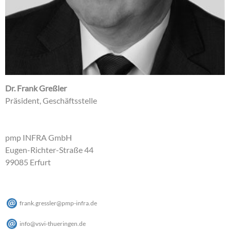
Dr. Frank Greßler
Präsident, Geschäftsstelle
pmp INFRA GmbH
Eugen-Richter-Straße 44
99085 Erfurt
frank.gressler
@
pmp-infra
.
de
info
@
vsvi-thueringen
.
de