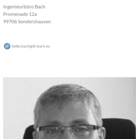
Ingenieurbüro Bach
Promenade 12a
99706 Sondershausen
heike.bach
@
ib-bach
.
eu