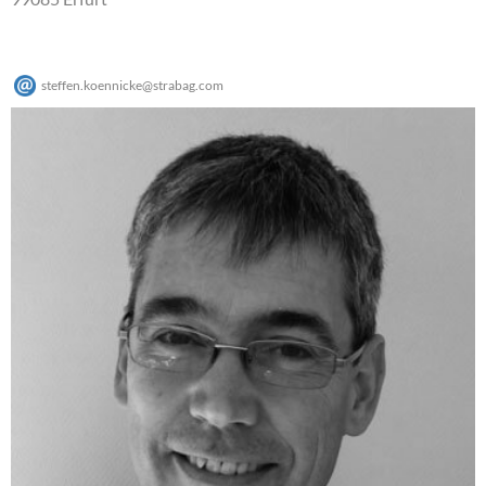
steffen.koennicke
@
strabag
.
com