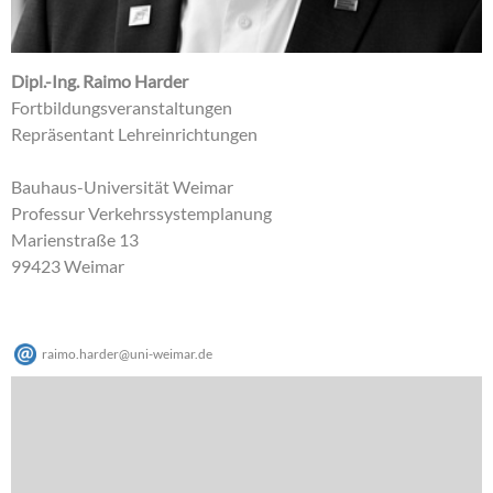
Dipl.-Ing. Raimo Harder
Fortbildungsveranstaltungen
Repräsentant Lehreinrichtungen
Bauhaus-Universität Weimar
Professur Verkehrssystemplanung
Marienstraße 13
99423 Weimar
raimo.harder
@
uni-weimar
.
de