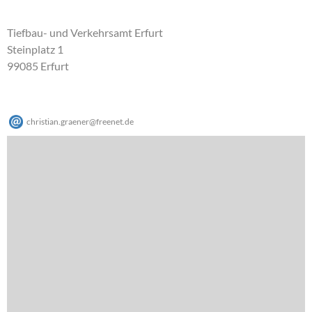
Tiefbau- und Verkehrsamt Erfurt
Steinplatz 1
99085 Erfurt
christian.graener
@
freenet
.
de