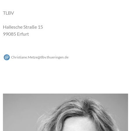
TLBV
Hallesche Straße 15
99085 Erfurt
Christiane.Metze
@
tlbv.thueringen
.
de