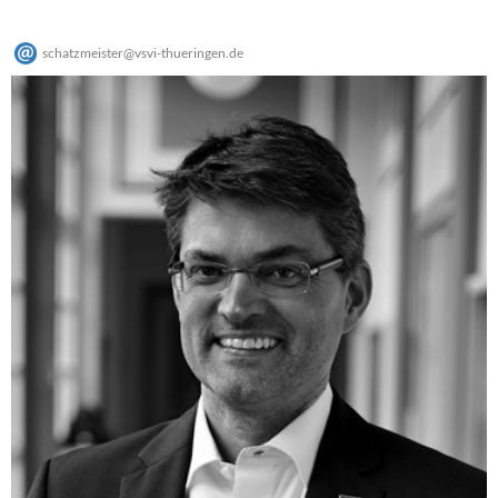
schatzmeister
@
vsvi-thueringen
.
de