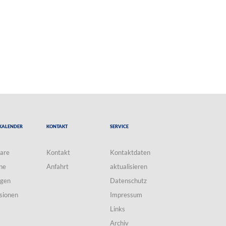
Kalender
Kontakt
Service
are
Kontakt
Kontaktdaten
ne
Anfahrt
aktualisieren
ngen
Datenschutz
sionen
Impressum
Links
Archiv