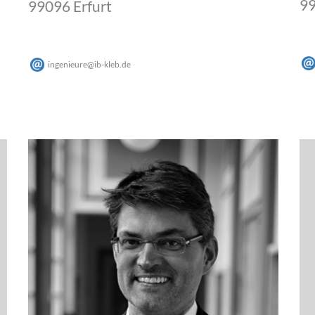
99
99096 Erfurt
ingenieure
@
ib-kleb
.
de