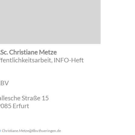
Sc. Christiane Metze
fentlichkeitsarbeit, INFO-Heft
LBV
llesche Straße 15
085 Erfurt
Christiane.Metze
@
tlbv.thueringen
.
de