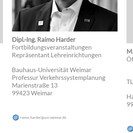
Dipl.-Ing. Raimo Harder
Fortbildungsveranstaltungen
M.
Repräsentant Lehreinrichtungen
Öf
Bauhaus-Universität Weimar
Professur Verkehrssystemplanung
T
Marienstraße 13
99423 Weimar
Ha
99
raimo.harder
@
uni-weimar
.
de