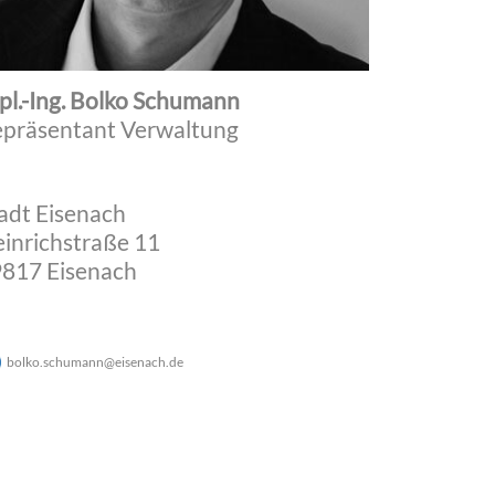
pl.-Ing. Bolko Schumann
präsentant Verwaltung
adt Eisenach
inrichstraße 11
817 Eisenach
bolko.schumann
@
eisenach
.
de