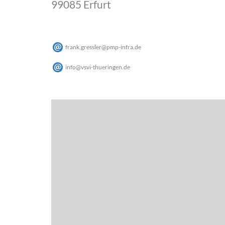
99085 Erfurt
frank.gressler
@
pmp-infra
.
de
info
@
vsvi-thueringen
.
de