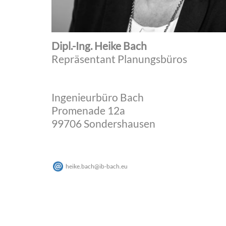
Dipl.-Ing. Heike Bach
Repräsentant Planungsbüros
Ingenieurbüro Bach
Promenade 12a
99706 Sondershausen
heike.bach
@
ib-bach
.
eu