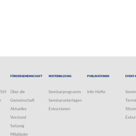
Fördergemeinschaft
Weiterbildung
Publikationen
Event-
VSVI
Über die
Seminarprogramm
Info-Hefte
Semin
r
Gemeinschaft
Seminarunterlagen
Termi
Aktuelles
Exkursionen
Sitzu
Vorstand
Exkur
Satzung
Mitglieder