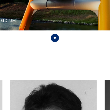
äsidium