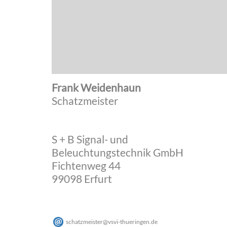
Frank Weidenhaun
Schatzmeister
S + B Signal- und
Beleuchtungstechnik GmbH
Fichtenweg 44
99098 Erfurt
schatzmeister
@
vsvi-thueringen
.
de