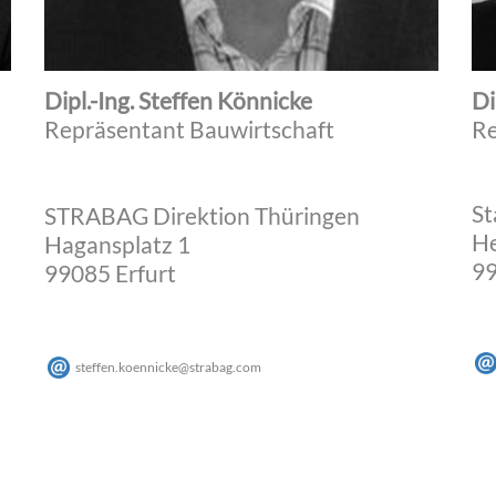
Dipl.-Ing. Steffen Könnicke
Di
Repräsentant Bauwirtschaft
Re
St
STRABAG Direktion Thüringen
He
Hagansplatz 1
99
99085 Erfurt
steffen.koennicke
@
strabag
.
com