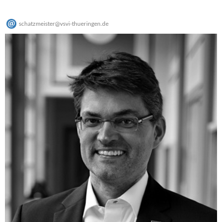
schatzmeister
@
vsvi-thueringen
.
de