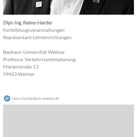
Dipl.-Ing. Raimo Harder
Fortbildungsveranstaltungen
Repräsentant Lehreinrichtungen
Bauhaus-Universität Weimar
Professur Verkehrssystemplanung
Marienstraße 13
99423 Weimar
raimo.harder
@
uni-weimar
.
de