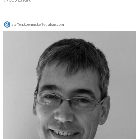
steffen.koennicke
@
strabag
.
com