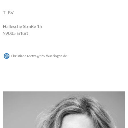
TLBV
Hallesche Straße 15
99085 Erfurt
Christiane.Metze
@
tlbv.thueringen
.
de