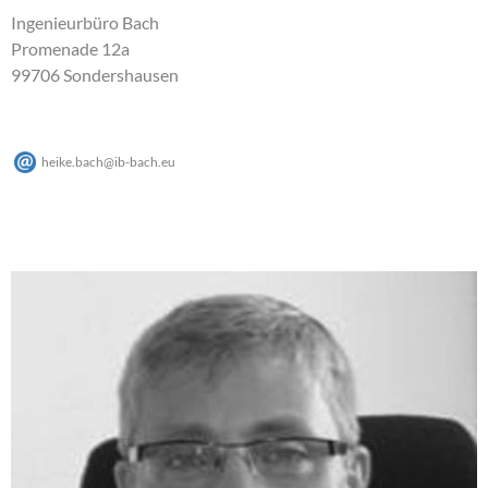
Ingenieurbüro Bach
Promenade 12a
99706 Sondershausen
heike.bach
@
ib-bach
.
eu