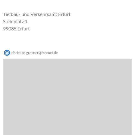
Tiefbau- und Verkehrsamt Erfurt
Steinplatz 1
99085 Erfurt
christian.graener
@
freenet
.
de