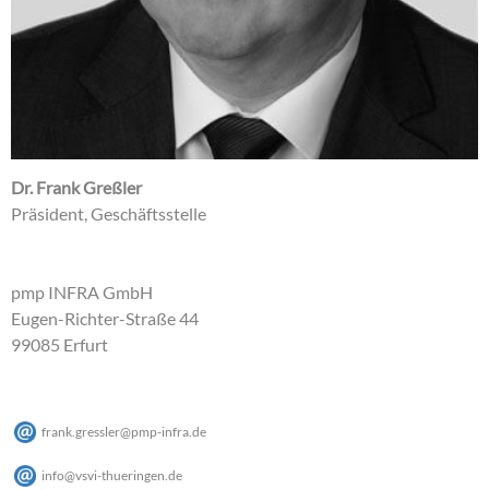
Dr. Frank Greßler
Präsident, Geschäftsstelle
pmp INFRA GmbH
Eugen-Richter-Straße 44
99085 Erfurt
frank.gressler
@
pmp-infra
.
de
info
@
vsvi-thueringen
.
de