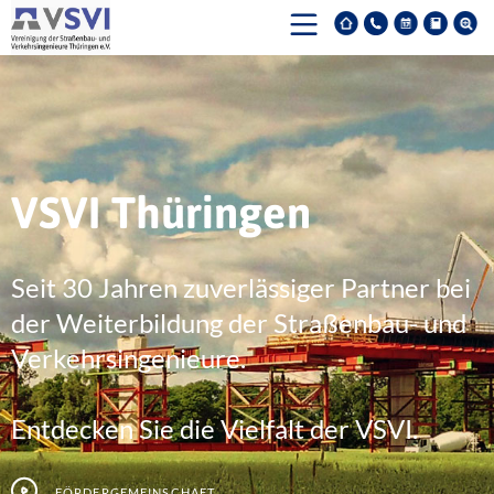
VSVI Thüringen
Seit 30 Jahren zuverlässiger Partner bei
der Weiterbildung der Straßenbau- und
Verkehrsingenieure.
Entdecken Sie die Vielfalt der VSVI.
Fördergemeinschaft