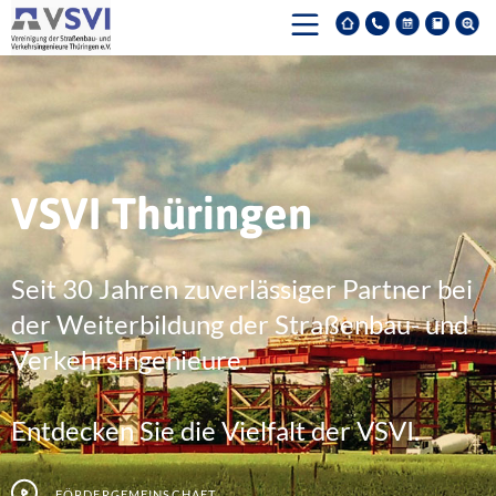
VSVI Thüringen
Seit 30 Jahren zuverlässiger Partner bei
der Weiterbildung der Straßenbau- und
Verkehrsingenieure.
Entdecken Sie die Vielfalt der VSVI.
Fördergemeinschaft