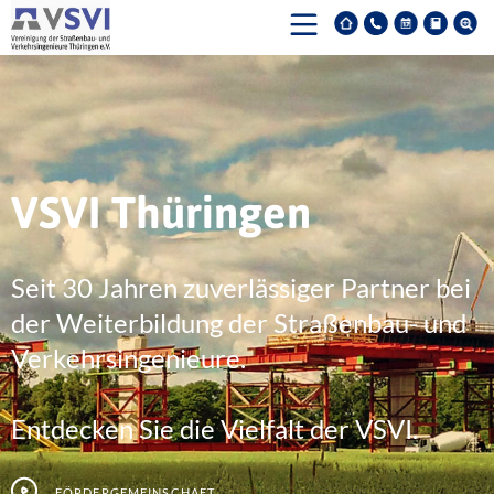
VSVI Thüringen
Seit 30 Jahren zuverlässiger Partner bei
der Weiterbildung der Straßenbau- und
Verkehrsingenieure.
Entdecken Sie die Vielfalt der VSVI.
Fördergemeinschaft